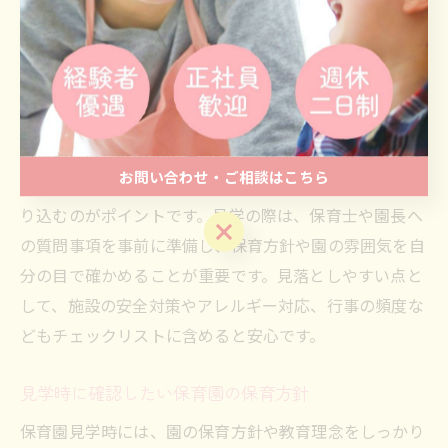
園の空き状況や申し込み締め切りが早く変動するため、
早めの情報収集と見学予約が欠かせません。希望する保
育園の特徴やアクセス、延長保育の有無などを整理し、
優先順位を明確にしましょう。
具体的には、吹田市の保育園空き状況や申し込み方法を
お問い合わせ・ご相談はこちら
ホームページや電話で確認し、見学したい園を早めに絞
り込むのがポイントです。見学の際は、保育士や園長へ
お問い合わせ・ご相談はこちら
の質問事項を事前に準備し、保育方針や園の雰囲気を自
分の目で確かめることが重要です。見落としやすい点と
して、施設の安全対策やアレルギー対応、行事の頻度な
どもチェックリストに含めると安心です。
見学時に確認したい保育園の保育方針
保育園見学時には、園の保育方針や教育理念をしっかり