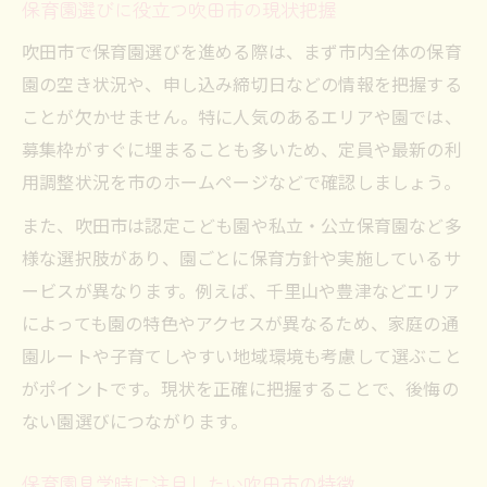
保育園選びに役立つ吹田市の現状把握
見学時に役立つ質問リストとポイント
吹田市で保育園選びを進める際は、まず市内全体の保育
保育園の空き状況確認のタイミングと方法
園の空き状況や、申し込み締切日などの情報を把握する
保育園の空き状況を見据えた見学ポイント
ことが欠かせません。特に人気のあるエリアや園では、
保育園空き状況を踏まえた見学計画の立て
募集枠がすぐに埋まることも多いため、定員や最新の利
方
用調整状況を市のホームページなどで確認しましょう。
吹田市保育園空き状況の最新情報活用法
また、吹田市は認定こども園や私立・公立保育園など多
見学時に空き状況を確認する質問例
様な選択肢があり、園ごとに保育方針や実施しているサ
保育園申し込み締切を見据えた行動計画
ービスが異なります。例えば、千里山や豊津などエリア
保育園利用調整に役立つ情報収集のコツ
によっても園の特色やアクセスが異なるため、家庭の通
園ルートや子育てしやすい地域環境も考慮して選ぶこと
申し込み時期に合わせた保育園見学のススメ
がポイントです。現状を正確に把握することで、後悔の
保育園見学の最適なタイミングを解説
ない園選びにつながります。
申し込み締切から逆算した見学スケジュー
ル
保育園見学時に注目したい吹田市の特徴