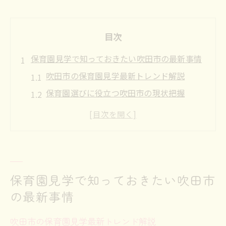
目次
保育園見学で知っておきたい吹田市の最新事情
吹田市の保育園見学最新トレンド解説
保育園選びに役立つ吹田市の現状把握
保育園見学時に注目したい吹田市の特徴
吹田市の保育園空き状況と動向をチェック
保育園人気や申し込み締切の最新情報
初めてでも安心できる保育園見学の流れ
保育園見学で知っておきたい吹田市
保育園見学の基本的な流れと安心ポイント
の最新事情
初めての保育園見学で気をつけたい点
保育園見学予約から当日の持ち物まで解説
吹田市の保育園見学最新トレンド解説