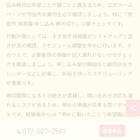
込み締切は年度ごとや園ごとに異なるため、公式ホーム
ページや市役所の案内を必ず確認しましょう。特に「吹
田市 保育園 申し込み 締め切り」は要チェックです。
行動計画としては、まず見学候補園のリストアップと空
き状況の確認、スケジュール調整を早めに行います。そ
のうえで、必要書類の準備や記入漏れがないかのチェッ
クを徹底しましょう。申し込み受付開始日と締切日をカ
レンダーなどに記載し、余裕を持ったスケジューリング
が重要です。
締切間際になると手続きが混雑し、問い合わせ対応も遅
れるリスクがあるため、早めの準備が失敗を防ぐポイン
トです。経験者からは「早めに動いたことで希望園に入
園できた」という声も多く、計画的な行動が成功の秘訣
072-627-2541
採用申込
といえるでしょう。