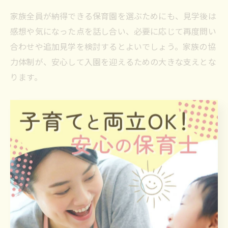
家族全員が納得できる保育園を選ぶためにも、見学後は
感想や気になった点を話し合い、必要に応じて再度問い
合わせや追加見学を検討するとよいでしょう。家族の協
力体制が、安心して入園を迎えるための大きな支えとな
ります。
吹田市で失敗しない保育園選びの方
法
後悔しない保育園選びのポイントを押さえる
保育園選びで後悔しないためには、事前に自分の希望や
家庭の事情、子どもの性格を把握し、それに合った園を
リストアップすることが大切です。特に吹田市では保育