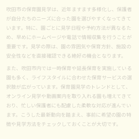
吹田市保育園見学に適したタイミングとは
吹田市の保育園見学は、近年ますます多様化し、保護者
家族で保育園見学を進める際の注意事項
が自分たちのニーズに合った園を選びやすくなってきて
吹田市で失敗しない保育園選びの方法
います。特に、園ごとに見学日程や予約方法が異なるた
後悔しない保育園選びのポイントを押さえ
め、早めにホームページや電話で情報収集を行うことが
る
重要です。見学の際は、園の雰囲気や保育方針、施設の
見学時に確認したい保育園の保育方針
安全性などを直接確認できる絶好の機会となります。
吹田市で人気の保育園特徴と選び方
また、吹田市内では一時保育や延長保育を実施している
保育園見学を活かした比較検討のコツ
園も多く、ライフスタイルに合わせた保育サービスの選
保育園利用調整の仕組みと選択の工夫
択肢が広がっています。保育園見学のトレンドとして、
オンライン見学や動画案内を取り入れる園も増えてきて
安心して保育園見学を進めたい方へのコツ
おり、忙しい保護者にも配慮した柔軟な対応が進んでい
保育園見学で不安を解消する具体策
ます。こうした最新動向を踏まえ、事前に希望の園の特
吹田市保育園見学時の事前準備の重要性
徴や見学方法をチェックしておくことが大切です。
保育園スタッフとの円滑なコミュニケーシ
ョン術