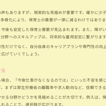
保育士今後給料アップのための転職視点
の声もありますが、現実的な見極めが重要です。確かに少
保育士が待遇改善を成功させるポイント
の多様化により、保育士の需要が一律に減るわけではあり
給与交渉で失敗しない保育士転職ノウハウ
保育士業界で待遇を上げる転職事例紹介
、今後も安定した保育士需要が見込まれます。また、障が
た分野へのスキルアップは、将来的な雇用安定に繋がりま
保育士離職率推移から見る職場選びの視点
保育士離職率推移が示す職場環境の実態
来性だけでなく、自分自身のキャリアプランや専門性の向
を広げていくでしょう。
厚生労働省のデータから保育士転職を考察
保育士離職率推移を転職活動に生かす方法
お問い合わせ・ご相談はこちら
お問い合わせ・ご相談はこちら
対策
離職率が低い職場を選ぶ保育士転職戦略
保育士の離職理由から学ぶ転職の注意点
る場合、「今後仕事がなくなるのでは」といった不安を感
す。まずは厚生労働省の離職率や求人動向など、信頼でき
かせる分野かどうかを見極めることが大切です。例えば、
入れることで、選択肢が広がります。