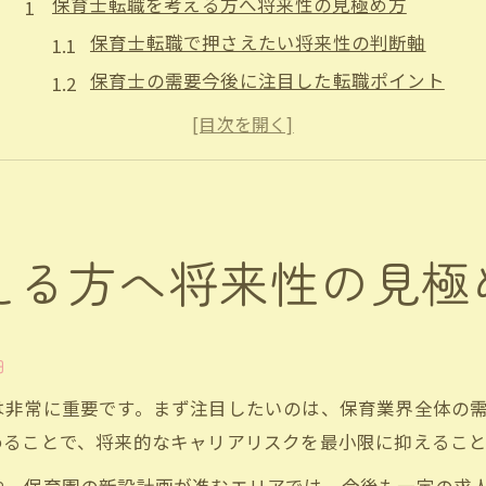
保育士転職を考える方へ将来性の見極め方
保育士転職で押さえたい将来性の判断軸
保育士の需要今後に注目した転職ポイント
保育士将来余る説の現実的な見極め方
少子化時代における保育士転職の不安対策
保育士業界の未来と転職成功へのヒント
少子高齢化でも保育士が活躍できる道とは
える方へ将来性の見極
少子高齢化でも保育士ができる役割の拡大
保育士が新しい分野で活躍する転職戦略
保育士スキルを生かせる異業種の可能性
軸
保育士の専門性が求められる場面とは
は非常に重要です。まず注目したいのは、保育業界全体の
少子化保育士ができることと将来性の関係
めることで、将来的なキャリアリスクを最小限に抑えること
転職時に確認したい保育士のキャリア課題