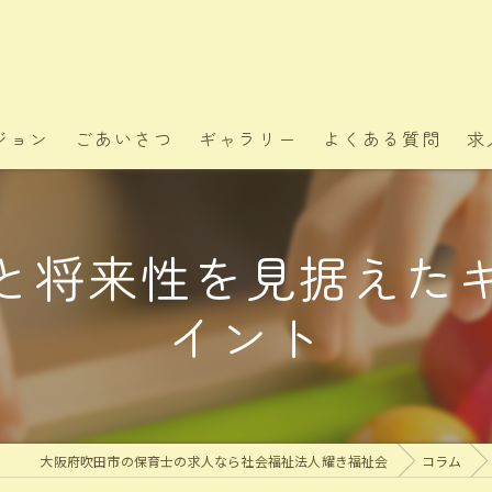
ジョン
ごあいさつ
ギャラリー
よくある質問
求
と将来性を見据えた
イント
大阪府吹田市の保育士の求人なら社会福祉法人耀き福祉会
コラム