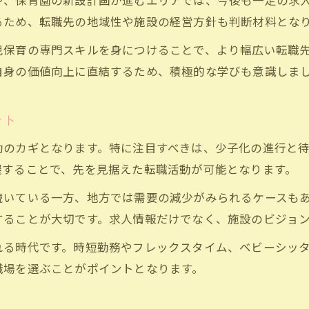
や、保育園の新設計画が進むエリアでは、今後も一定の求
保育士転職で直面する主なキャリア課題
るため、転職先の地域性や施設の経営方針も判断材料とな
転職時に意識したい保育士の強みと弱み
児保育の専門スキルを身につけることで、より幅広い転職
保育士が転職する際に確認すべき重要点
自身の価値向上に直結するため、積極的な学びも意識しま
保育士キャリアアップに必要な視点とは
職場環境や人間関係を重視する保育士転職
ント
将来余ると言われる保育士の需要と現実
功のカギとなります。特に注目すべきは、少子化の進行と
保育士将来余る説の根拠と現状分析
握することで、先を見据えた転職活動が可能となります。
保育士需要今後の変化と転職の影響
続いている一方、地方では需要の減少がみられるケースも
保育士不足と余剰の両面を知る重要性
することが大切です。求人情報だけでなく、施設のビジョ
保育士の需要と業界動向の最新トレンド
れる時代です。時短勤務やフレックスタイム、ベビーシッ
保育士転職に役立つ需要データの見方
職場を選ぶことがポイントとなります。
給与や待遇改善を目指す保育士転職戦略
保育士転職で給与や待遇を見直す方法