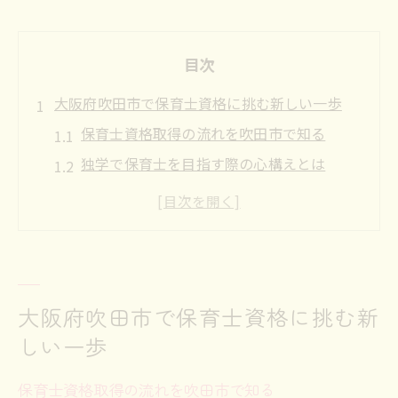
目次
大阪府吹田市で保育士資格に挑む新しい一歩
保育士資格取得の流れを吹田市で知る
独学で保育士を目指す際の心構えとは
地域限定保育士試験と大阪の最新情報
吹田市で保育士になるための準備ポイント
働きながら保育士資格取得を目指す工夫
保育士資格に必要なサポート活用術
大阪府吹田市で保育士資格に挑む新
独学で保育士を目指すなら押さえておきたいコ
しい一歩
ツ
保育士独学合格のための勉強計画の立て方
保育士資格取得の流れを吹田市で知る