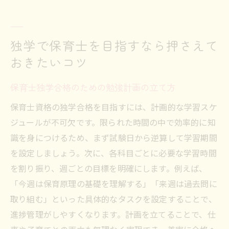
地域独自の保育士支援策と受けられるサー
ビス
保育士試験対策講座やセミナー参加のすす
独学で保育士を目指すなら押さえて
め
おきたいコツ
子育てや仕事と両立できる支援制度の紹介
合格に役立つ情報を得るための相談方法
保育士独学合格のための勉強計画の立て方
保育士資格の独学合格を目指すには、計画的な学習スケ
ジュールが不可欠です。限られた時間の中で効率的に知
識を身につけるため、まず試験日から逆算して学習期間
を設定しましょう。次に、各科目ごとに必要な学習時間
を割り振り、週ごとの目標を明確にします。例えば、
「今週は保育原理の基礎を理解する」「来週は過去問に
取り組む」といった具体的なタスクを設定することで、
進捗管理がしやすくなります。計画を立てることで、仕