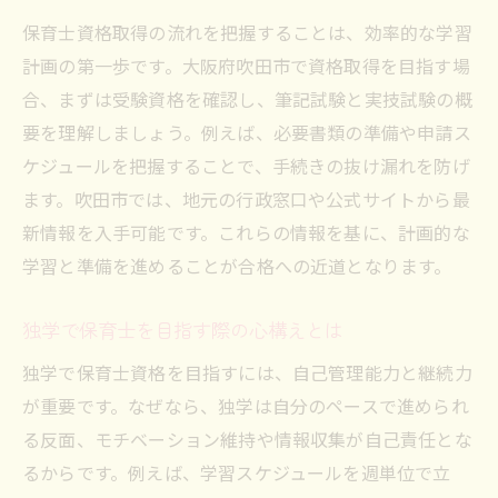
独学で続けやすい勉強法とモチベーション
保育士資格取得の流れを把握することは、効率的な学習
維持
計画の第一歩です。大阪府吹田市で資格取得を目指す場
保育士試験対策に役立つ教材選びのコツ
合、まずは受験資格を確認し、筆記試験と実技試験の概
仕事や子育てと両立しやすい独学スケジュ
要を理解しましょう。例えば、必要書類の準備や申請ス
ール
ケジュールを把握することで、手続きの抜け漏れを防げ
保育士資格取得におすすめの学習環境づく
ます。吹田市では、地元の行政窓口や公式サイトから最
り
新情報を入手可能です。これらの情報を基に、計画的な
独学で保育士試験合格者の体験談から学ぶ
学習と準備を進めることが合格への近道となります。
地域限定保育士試験の大阪事情と最新動向
独学で保育士を目指す際の心構えとは
大阪府地域限定保育士試験の特徴と流れ
地域限定保育士試験の合格率や倍率の傾向
独学で保育士資格を目指すには、自己管理能力と継続力
が重要です。なぜなら、独学は自分のペースで進められ
地域限定保育士試験 大阪の最新日程を確認
る反面、モチベーション維持や情報収集が自己責任とな
吹田市で受けられる地域限定試験の詳細情
るからです。例えば、学習スケジュールを週単位で立
報