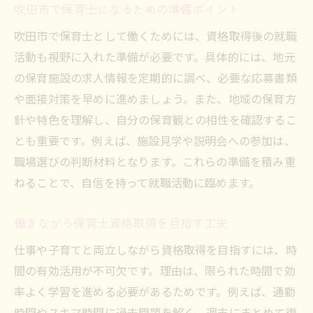
吹田市で保育士になるための準備ポイント
吹田市の公務員試験や採用情報も徹底解説
吹田市で保育士として働くためには、資格取得後の就職
吹田市保育士採用試験の基本と最新傾向
活動も視野に入れた準備が必要です。具体的には、地元
公務員試験と保育士資格試験の違いを比較
の保育施設の求人情報を定期的に調べ、必要な応募書類
SPI対策で押さえるべき保育士試験ポイン
や面接対策を早めに進めましょう。また、地域の保育方
ト
針や特色を理解し、自分の保育観との相性を確認するこ
吹田市の保育士採用試験倍率の現状を解説
とも重要です。例えば、施設見学や説明会への参加は、
保育士公務員試験に求められる人物像とは
職場選びの判断材料となります。これらの準備を積み重
保育士資格取得後の採用情報をチェック
ねることで、自信を持って就職活動に臨めます。
保育士試験の会場選びと効率的な準備方法
働きながら保育士資格取得を目指す工夫
保育士試験 大阪会場の選び方と注意点
仕事や子育てと両立しながら資格取得を目指すには、時
試験当日の流れと事前準備のポイント
間の有効活用が不可欠です。理由は、限られた時間で効
保育士資格取得に向けた持ち物リスト
率よく学習を進める必要があるためです。例えば、通勤
吹田市周辺の試験会場アクセス情報
時間やスキマ時間に過去問題を解く、週末にまとめて復