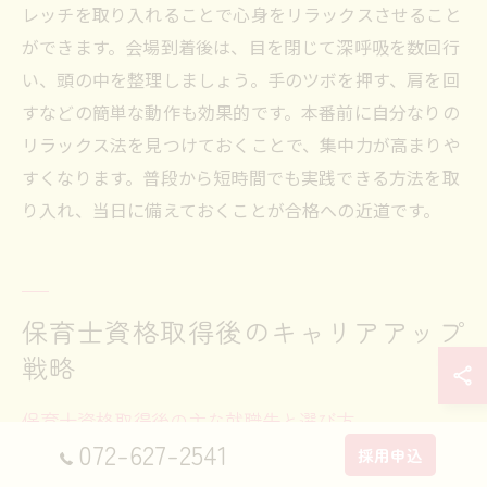
レッチを取り入れることで心身をリラックスさせること
ができます。会場到着後は、目を閉じて深呼吸を数回行
い、頭の中を整理しましょう。手のツボを押す、肩を回
すなどの簡単な動作も効果的です。本番前に自分なりの
リラックス法を見つけておくことで、集中力が高まりや
すくなります。普段から短時間でも実践できる方法を取
り入れ、当日に備えておくことが合格への近道です。
保育士資格取得後のキャリアアップ
戦略
保育士資格取得後の主な就職先と選び方
072-627-2541
採用申込
保育士資格を取得した後、大阪府吹田市では公立・私立