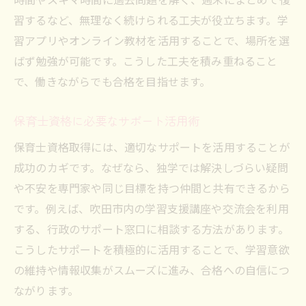
効率よく会場入りするための事前準備法
習するなど、無理なく続けられる工夫が役立ちます。学
保育士試験当日に役立つリラックス法
習アプリやオンライン教材を活用することで、場所を選
保育士資格取得後のキャリアアップ戦略
ばず勉強が可能です。こうした工夫を積み重ねること
保育士資格取得後の主な就職先と選び方
で、働きながらでも合格を目指せます。
吹田市で保育士として働く魅力と現状
保育士資格に必要なサポート活用術
保育士の転職活動に役立つ情報収集術
保育士資格取得には、適切なサポートを活用することが
公務員保育士としてのキャリアパスを解説
成功のカギです。なぜなら、独学では解決しづらい疑問
保育士資格を活かすスキルアップ方法
や不安を専門家や同じ目標を持つ仲間と共有できるから
資格取得後の現場経験と研修活用のポイン
です。例えば、吹田市内の学習支援講座や交流会を利用
ト
する、行政のサポート窓口に相談する方法があります。
合格に近づくための地域支援策と相談窓口活用
こうしたサポートを積極的に活用することで、学習意欲
吹田市の保育士支援センター活用法
の維持や情報収集がスムーズに進み、合格への自信につ
保育士資格取得を支える相談窓口の特徴
ながります。