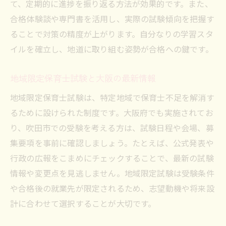
て、定期的に進捗を振り返る方法が効果的です。また、
地域限定保育士試験の申込から合格までの
合格体験談や専門書を活用し、実際の試験傾向を把握す
道
ることで対策の精度が上がります。自分なりの学習スタ
大阪の地域限定保育士試験でよくある質問
イルを確立し、地道に取り組む姿勢が合格への鍵です。
保育士資格取得を叶える独学スケジュール管理
法
地域限定保育士試験と大阪の最新情報
保育士資格取得におすすめのスケジュール
地域限定保育士試験は、特定地域で保育士不足を解消す
例
るために設けられた制度です。大阪府でも実施されてお
効率的な独学スケジュールの立て方と実践
り、吹田市での受験を考える方は、試験日程や会場、募
法
集要項を事前に確認しましょう。たとえば、公式発表や
保育士独学合格へ導く時間管理のポイント
行政の広報をこまめにチェックすることで、最新の試験
子育て中でも続けやすい学習スケジュール
情報や変更点を見逃しません。地域限定試験は受験条件
術
や合格後の就業先が限定されるため、志望動機や将来設
計に合わせて選択することが大切です。
保育士資格勉強の進捗管理と見直し方法
独学でも挫折しない計画的な資格取得方法