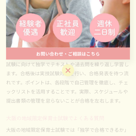
し、余裕をもって当日を迎えることが重要です。
地域限定保育士試験の申込から合格までの道
地域限定保育士試験の申込から合格までの流れは、主に
以下のステップです。まず、公式発表を確認し、必要書
お問い合わせ・ご相談はこちら
類を揃えて期日内に申込手続きを行います。次に、筆記
試験に向けて独学でテキストや過去問を繰り返し学習し
お問い合わせ・ご相談はこちら
ます。合格後は実技試験対策を行い、合格発表を待つ流
れです。ポイントは、各段階で自己管理を徹底し、チェ
ックリストを活用することです。実際、スケジュールや
提出書類の管理を怠らないことが合格を左右します。
大阪の地域限定保育士試験でよくある質問
大阪の地域限定保育士試験では「独学で合格できるか」