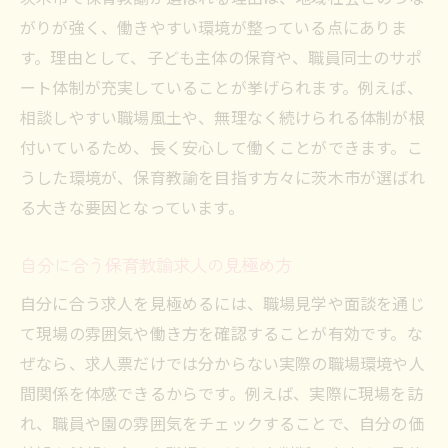
両免許取得で広がる保育教諭の活躍分野
がりが強く、働きやすい環境が整っている点にありま
資格を活かした保育教諭の働き方とは
す。理由として、子ども主体の保育や、職員同士のサポ
保育教諭求人の最新動向と注目ポイントを解説
ート体制が充実していることが挙げられます。例えば、
保育教諭求人市場の最新トレンドを紹介
相談しやすい職場風土や、無理なく続けられる体制が根
注目される保育教諭の働き方を解説
付いているため、長く安心して働くことができます。こ
うした環境が、保育教諭を目指す方々に茨木市が選ばれ
保育教諭求人の今後の動向を予測する
る大きな要因となっています。
現場ニーズが高まる保育教諭求人とは
保育教諭求人選びで重視される条件
自分に合う保育教諭求人の見極め方
最新情報で見極める保育教諭求人の選び方
自分に合う求人を見極めるには、職場見学や面談を通じ
て現場の雰囲気や働き方を確認することが有効です。な
ぜなら、求人票だけでは分からない実際の職場環境や人
間関係を体感できるからです。例えば、実際に現場を訪
れ、職員や園の雰囲気をチェックすることで、自分の価