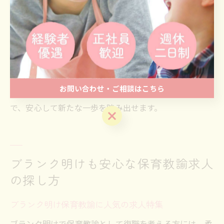
再出発を応援する求人選びでは、自分の希望条件と職場
の支援体制のバランスが大切です。なぜなら、理想だけ
でなく現実的な働き方や環境の確認が、長く続ける上で
の満足度に直結するためです。具体的には、勤務時間や
休日制度、研修体制、相談できるサポートがあるかを細
お問い合わせ・ご相談はこちら
かくチェックしましょう。自分に合った職場を選ぶこと
で、安心して新たな一歩を踏み出せます。
お問い合わせ・ご相談はこちら
ブランク明けも安心な保育教諭求人
の探し方
ブランク明け保育教諭に人気の求人特集
ブランク明けで保育教諭として復職を考える方には、柔