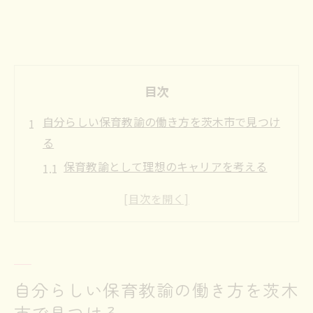
目次
自分らしい保育教諭の働き方を茨木市で見つけ
る
保育教諭として理想のキャリアを考える
茨木市で活躍する保育教諭の魅力を知る
自分らしい保育教諭の働き方の工夫とは
保育教諭の求人で重視すべきポイント
茨木市で保育教諭が選ばれる理由
自分に合う保育教諭求人の見極め方
自分らしい保育教諭の働き方を茨木
市で見つける
保育教諭求人の条件比較で理想の職場選びを