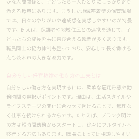
かな人間関係と、子どもたち一人ひとりにしっかり寄り
ブランク明けも安心な保育教諭求人の探し方
添える環境にあります。こうした地域密着型の保育現場
ブランク明け保育教諭に人気の求人特集
では、日々のやりがいや達成感を実感しやすいのが特長
安心して働ける保育教諭職場の条件
です。例えば、保護者や地域住民との連携を通じて、子
復職支援が充実した保育教諭求人を探す
どもたちの成長を共に喜び合える瞬間が多くあります。
職員同士の協力体制も整っており、安心して長く働ける
保育教諭の職場見学でチェックすべき点
点も茨木市の大きな魅力です。
ブランク対応求人で重視されるポイント
保育教諭の再就職を成功させるコツ
自分らしい保育教諭の働き方の工夫とは
ライフスタイルに合う保育教諭の雇用形態とは
自分らしい働き方を実現するには、柔軟な雇用形態や勤
保育教諭の正社員とパートの違いを解説
務時間の選択がポイントです。理由は、生活スタイルや
時短勤務が可能な保育教諭求人の特徴
ライフステージの変化に合わせて働けることで、無理な
働きやすい保育教諭雇用形態の選び方
く仕事を続けられるからです。たとえば、ブランク明け
家庭や子育てと両立できる求人を探す
の方は短時間勤務からスタートし、徐々にフルタイムへ
保育教諭の柔軟な働き方のメリット
移行する方法もあります。職場によっては相談しやすい