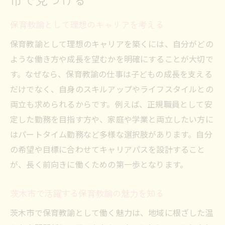
保育教諭求人の雇用形態ごとの違い
保育教諭として理想のキャリアを考える
勤務時間や休日制度を比較する方法
保育教諭として理想のキャリアを築くには、自分がどの
保育教諭求人で注目すべき条件一覧
ような働き方や成長を望むかを明確にすることが大切で
福利厚生充実の保育教諭求人を探すコツ
す。なぜなら、保育教諭の仕事は子どもの成長を支える
自分に合った給与体系を見極めるポイント
だけでなく、自身のスキルアップやライフスタイルとの
保育教諭の条件比較で失敗しない選び方
両立も求められるからです。例えば、正規職員として安
茨木市で保育教諭として再スタートする方法
定した勤務を目指す方や、家庭や学業と両立したい方に
ブランク明け保育教諭の復職サポート
はパートタイム勤務など多様な選択肢があります。自分
の希望や目標に合わせてキャリアパスを設計すること
茨木市で再就職が叶う求人の探し方
が、長く前向きに働くための第一歩となります。
経験を活かせる保育教諭職場の特徴
保育教諭復帰に役立つステップを解説
茨木市で活躍する保育教諭の魅力を知る
安心して再スタートできる職場環境とは
茨木市で保育教諭として働く魅力は、地域に根ざした温
再出発を応援する保育教諭求人の選び方