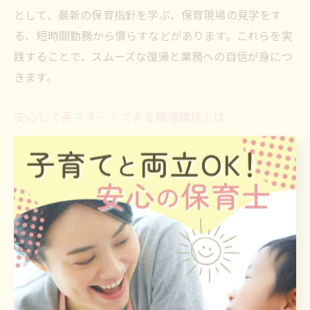
として、最新の保育指針を学ぶ、保育現場の見学をす
る、短時間勤務から慣らすなどがあります。これらを実
践することで、スムーズな復帰と業務への自信が身につ
きます。
安心して再スタートできる職場環境とは
安心して再スタートできる職場は、サポート体制とコミ
ュニケーションの良さが特徴です。その理由は、相談し
やすい雰囲気や、困ったときにフォローしてくれる仲間
がいることで、復帰後の不安が軽減されるからです。例
えば、定期的な面談制度や、先輩保育教諭のサポートが
ある職場では、安心して現場に戻れます。こうした環境
を選ぶことが、長期的なキャリア形成につながります。
再出発を応援する保育教諭求人の選び方