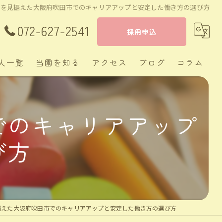
来を見据えた大阪府吹田市でのキャリアアップと安定した働き方の選び方
072-627-2541
採用申込
人一覧
当園を知る
アクセス
ブログ
コラム
茨木市の保育士
でのキャリアアップ
正社員
び方
経験者
新卒
週休二日制
据えた大阪府吹田市でのキャリアアップと安定した働き方の選び方