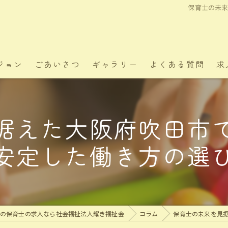
保育士の未
ジョン
ごあいさつ
ギャラリー
よくある質問
求
据えた大阪府吹田市
安定した働き方の選
の保育士の求人なら社会福祉法人耀き福祉会
コラム
保育士の未来を見