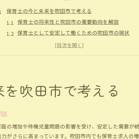
保育士の今と未来を吹田市で考える
保育士の将来性と吹田市の需要動向を解説
保育士として安定して働くための吹田市の現状
吹田市で保育士が求められる理由と今後の展望
保育士にとっての吹田市の魅力と未来への期待
保育士の役割変化と吹田市の支援体制を知る
安定した保育士生活を目指す新常識
来を吹田市で考える
保育士が吹田市で安定するための新しい働き方
保育士パートや公務員採用で叶える安定生活
保育士求人の最新動向と安定職を選ぶポイント
解説
保育士を支える補助金と吹田市のサポート事情
家庭の増加や待機児童問題の影響を受け、安定した需要が
保育士の転職や再就職に強い吹田市の取り組み
魅力がさらに高まっています。吹田市内でも保育士求人の