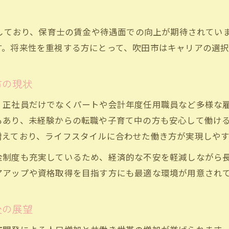
吹田市で保育士が描くキャリア形成術
。
保育士のキャリアアップ事例と吹田市の支援
行しており、保育士の賃金や待遇面での向上が期待されてい
保育士採用試験に挑戦する際の重要ポイント
す。将来性を重視する方にとって、吹田市はキャリアの選
保育士求人選びで失敗しないための基準を伝授
保育士保育所支援センターの活用法とメリット
市の現状
保育士の理想像を実現するキャリア形成の方法
、正社員だけでなくパートや会計年度任用職員など多様な
柔軟な働き方で見る保育士という選択肢
もあり、未経験からの転職や子育て中の方も安心して働け
保育士パートや会計年度任用職員の働き方を比較
増えており、ライフスタイルに合わせた働き方が実現しやす
保育士の多様な勤務形態で叶える自分らしい生活
金制度も充実しているため、経済的な不安を軽減しながら
保育士としてブランク明けでも安心して働くコツ
アアップや資格取得を目指す方にも最適な環境が用意され
保育士求人で注目される柔軟な勤務条件の選び方
保育士が子育てと両立しやすい職場の特徴とは
後の展望
処遇改善で変わる保育士の将来設計