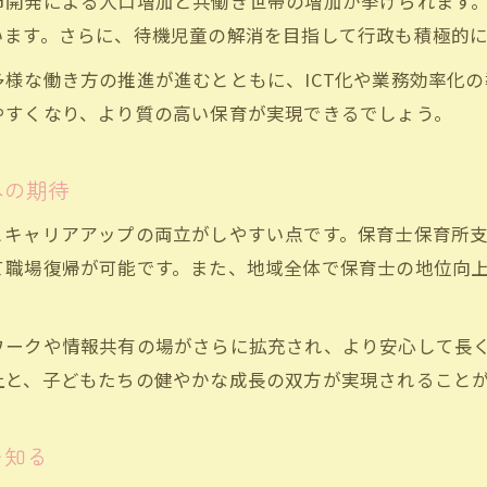
市開発による人口増加と共働き世帯の増加が挙げられます
保育士の処遇改善で得られる安定した収入増の実
います。さらに、待機児童の解消を目指して行政も積極的
保育士サポート給付金を活用した将来設計の方法
様な働き方の推進が進むとともに、ICT化や業務効率化
保育士における最新の処遇改善制度とポイント
やすくなり、より質の高い保育が実現できるでしょう。
保育士の役割や経験が評価される新制度の活用術
保育士の長期安定を支える処遇改善の流れと注意
への期待
保育士サポートを活用した理想の働き方
とキャリアアップの両立がしやすい点です。保育士保育所
保育士サポート給付金と補助金の効果的な使い方
て職場復帰が可能です。また、地域全体で保育士の地位向
保育士保育所支援センターを利用するメリット
お問い合わせ・ご相談はこちら
お問い合わせ・ご相談はこちら
保育士の理想的な働き方を実現する支援制度とは
ワークや情報共有の場がさらに拡充され、より安心して長
保育士の転職活動に役立つサポートサービス一覧
上と、子どもたちの健やかな成長の双方が実現されること
保育士が支援を受けながら成長するための工夫
を知る