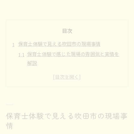
目次
保育士体験で見える吹田市の現場事情
保育士体験で感じた現場の雰囲気と実情を
解説
吹田市保育士の本音を現場体験から読み解
く
保育士体験が伝える職場選びのポイントと
は
保育士体験から知る園ごとの制度と特徴
保育士体験で見える吹田市の現場事
吹田市の保育士体験で分かる働きやすさの
情
秘密