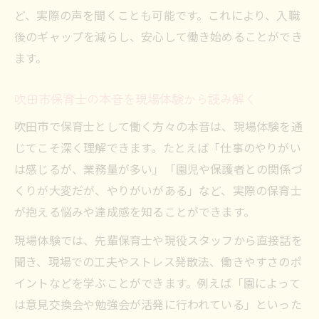
る
ど、実際の声を聞くことも可能です。これにより、入職
保育士体験で判明する向いていない人の特
後のギャップを減らし、安心して働き始めることができ
徴
ます。
現場体験に参加した人の体験談と新たな気
づき
吹田市保育士の本音を現場体験から読み解く
保育士体験から知る仕事のリアルな魅力
吹田市で保育士として働く方々の本音は、現場体験を通
保育士体験が伝える仕事のやりがいと感動
じてこそ深く理解できます。たとえば「仕事のやりがい
現場体験で感じる保育士の成長と挑戦の瞬
は感じるが、業務量が多い」「園児や保護者との関係づ
間
くりが大変だが、やりがいがある」など、実際の保育士
保育士体験を通して見えた日常と働き方
が抱える悩みや達成感を知ることができます。
現場体験が明かす保育士業務の本当の魅力
現場体験では、先輩保育士や現役スタッフから直接話を
保育士体験で味わう子どもとの関わりの深
聞き、現場での工夫やストレス発散法、働きやすさのポ
さ
イントなどを学ぶことができます。例えば「園によって
吹田市で現場体験を活かした転職のヒント
は意見交換会や勉強会が活発に行われている」といった