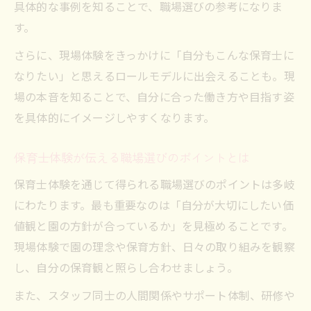
具体的な事例を知ることで、職場選びの参考になりま
保育士体験を転職活動に活かす方法と準備
す。
現場体験が役立つ職場選びで重視すべき点
さらに、現場体験をきっかけに「自分もこんな保育士に
保育士体験を通じて転職後のギャップを防
なりたい」と思えるロールモデルに出会えることも。現
ぐ
場の本音を知ることで、自分に合った働き方や目指す姿
現場体験後の保育士就職フェア活用術
を具体的にイメージしやすくなります。
保育士体験で分かる転職先探しの新常識
現場経験から考える保育士に必要な資質
保育士体験が伝える職場選びのポイントとは
保育士体験で見極める必要な資質と心構え
保育士体験を通じて得られる職場選びのポイントは多岐
現場体験で伸ばしたい保育士のスキルとは
にわたります。最も重要なのは「自分が大切にしたい価
保育士体験が教える報連相とコミュニケー
値観と園の方針が合っているか」を見極めることです。
ション力
現場体験で園の理念や保育方針、日々の取り組みを観察
現場体験で学ぶ保育士の柔軟性と共感力
し、自分の保育観と照らし合わせましょう。
保育士体験を通じて身に付く判断力と対応
また、スタッフ同士の人間関係やサポート体制、研修や
力