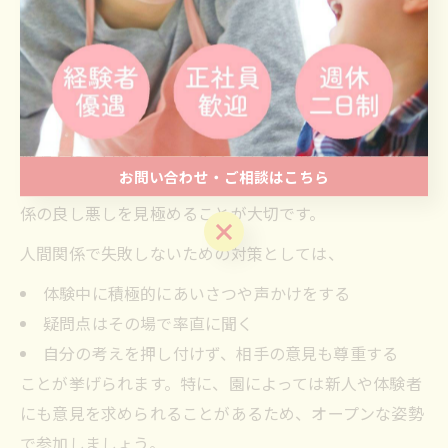
現場体験から得る保育士の人間関係対策法
保育士現場体験で多くの人が悩むのが人間関係です。吹
田市の保育園でも、スタッフ同士の連携や情報共有がス
ムーズな職場は、仕事のしやすさにつながります。現場
体験では、日々のミーティングや業務中の声かけ、困っ
お問い合わせ・ご相談はこちら
たことがあった時のフォロー体制などを観察し、人間関
係の良し悪しを見極めることが大切です。
お問い合わせ・ご相談はこちら
人間関係で失敗しないための対策としては、
体験中に積極的にあいさつや声かけをする
疑問点はその場で率直に聞く
自分の考えを押し付けず、相手の意見も尊重する
ことが挙げられます。特に、園によっては新人や体験者
にも意見を求められることがあるため、オープンな姿勢
で参加しましょう。