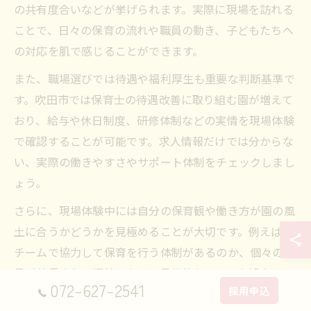
の共有度合いなどが挙げられます。実際に現場を訪れる
ことで、日々の保育の流れや職員の動き、子どもたちへ
の対応を肌で感じることができます。
また、職場選びでは待遇や福利厚生も重要な判断基準で
す。吹田市では保育士の待遇改善に取り組む園が増えて
おり、給与や休日制度、研修体制などの実情を現場体験
で確認することが可能です。求人情報だけでは分からな
い、実際の働きやすさやサポート体制をチェックしまし
ょう。
さらに、現場体験中には自分の保育観や働き方が園の風
土に合うかどうかを見極めることが大切です。例えば、
チームで協力して保育を行う体制があるのか、個々の意
見が尊重される環境かなど、具体的なシーンを観察して
072-627-2541
採用申込
判断しましょう。これらのポイントを押さえることで、