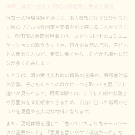
保育士体験で感じた現場の雰囲気と実情を解説
現場体験が導く保育士職場選びの極意
保育士体験を活かした職場選びのコツと注
保育士の現場体験を通じて、求人情報だけでは分からな
意点
い園のリアルな雰囲気や実情を肌で感じることができま
す。吹田市の保育園現場では、スタッフ同士のコミュニ
現場体験から見える保育士の適性と求めら
ケーションの取りやすさや、日々の業務の流れ、子ども
れる姿
との関わり方など、実際に働くからこそ分かる細かな部
保育士体験で職場を見極めるための決め手
分が多く存在します。
とは
保育士体験が教える理想の職場環境の特徴
たとえば、朝の受け入れ時の職員の連携や、保護者対応
の姿勢、子どもたちへの声かけ一つを取っても園ごとに
現場体験から得る保育士の人間関係対策法
違いが見られます。現場体験では、こうした細かな動き
吹田市で保育士に向いている人の特徴とは
や雰囲気を直接観察できるため、自分に合った職場かど
保育士体験から見た向いている人の共通点
うかを見極める大切な材料となります。
現場体験で分かる保育士に求められる資質
また、現場体験を通じて「思っていたよりもチームワー
職場体験を通じて保育士適性を自己判断す
クが重要だった」「意見を言いやすい環境だった」な