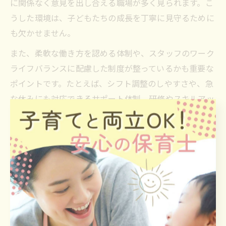
に関係なく意見を出し合える職場が多く見られます。こ
うした環境は、子どもたちの成長を丁寧に見守るために
も欠かせません。
また、柔軟な働き方を認める体制や、スタッフのワーク
ライフバランスに配慮した制度が整っているかも重要な
ポイントです。たとえば、シフト調整のしやすさや、急
な休みにも対応できるサポート体制、研修やスキルアッ
プの機会が用意されている園は、安心して長く働き続け
ることができます。
現場体験で「スタッフの表情が明るい」「困った時にす
ぐ相談できる雰囲気がある」と感じた場合は、理想的な
職場環境である可能性が高いです。自分の成長や働きが
いを感じられる園を選ぶためにも、現場体験で職場の空
気や働く人の姿勢をしっかり観察しましょう。