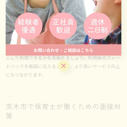
ッフに丁寧に伝えることで、よりきめ細やかな対応をし
てもらいやすくなります。短時間の利用でも、信頼関係
を築く意識を持つことで、子どもも保護者も安心して過
ごせます。
保育士としての視点からは、施設の衛生管理や安全対
策、スタッフの対応力などをチェックし、次回以降も安
お問い合わせ・ご相談はこちら
心して利用できるかを見極めましょう。利用後のフィー
お問い合わせ・ご相談はこちら
ドバックを施設に伝えることで、より良いサービス向上
にもつながります。
茨木市で保育士が働くための面接対
策