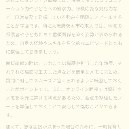
保育士が安心して利用できる一時保育の探
ーション力や子どもへの観察力、臨機応変な対応力な
し方
ど、日常業務で発揮している強みを明確にアピールする
一時保育予約の流れと注意すべき点を解説
ことが重要です。特に大阪府茨木市の求人では、地域の
一時保育サービス利用時の保育士目線のコ
保護者や子どもたちと信頼関係を築く姿勢が求められる
ツ
ため、自身の経験やスキルを具体的なエピソードととも
茨木市で保育士が働くための面接対策
に整理しておきましょう。
保育士が茨木市で面接に臨む際の準備法
面接準備の際は、これまでの職歴や担当した年齢層、そ
面接で重視される保育士の経験とスキル整
れぞれの場面で工夫した点などを簡単なメモにまとめ、
理
質問に対してスムーズに答えられるように練習しておく
茨木市で保育士の働き方を伝えるポイント
ことがポイントです。また、オンライン面接では資料や
保育士面接に必要な逆質問の考え方と例
メモを手元に置ける利点があるため、要点を整理したノ
自分に合う勤務形態を面接で伝えるコツ
ートを準備しておくことで安心して臨むことができま
す。
安心して応募できるオンライン面接術
保育士が緊張せず面接を受けるための事前
加えて、急な面接が決まった場合のために、一時保育サ