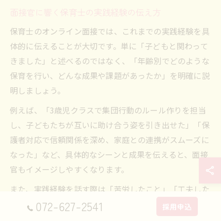
面接官に響く保育士の実践経験の伝え方
保育士のオンライン面接では、これまでの実践経験を具
体的に伝えることが大切です。単に「子どもと関わって
きました」と述べるのではなく、「年齢別でどのような
保育を行い、どんな成果や課題があったか」を明確に説
明しましょう。
例えば、「3歳児クラスで集団行動のルール作りを担当
し、子どもたちが互いに助け合う姿を引き出せた」「保
護者対応で信頼関係を深め、家庭との連携がスムーズに
なった」など、具体的なシーンと成果を伝えると、面接
官もイメージしやすくなります。
また、実践経験を話す際は「苦労したこと」「工夫した
072-627-2541
こと」もセットで伝え、課題解決力や成長意欲をアピー
採用申込
ルしましょう。オンライン面接では、話す内容を箇条書