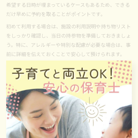
希望する日時が埋まっているケースもあるため、できる
だけ早めに予約を取ることがポイントです。
初めて利用する場合は、施設の利用説明や持ち物リスト
をしっかり確認し、当日の持参物を準備しておきましょ
う。特に、アレルギーや特別な配慮が必要な場合は、事
前に詳細を伝えておくことで安心して預けられます。
一時保育サービス利用時の保育士目線のコツ
保育士自身が一時保育を利用する際は、普段の仕事経験
を活かして、子どもが安心できる環境作りに協力するこ
とが大切です。たとえば、子どもが好きな持ち物や安心
できるアイテムを持参することで、初めての場所でも不
安を和らげられます。
また、預ける際には子どもの普段の様子や注意点をスタ