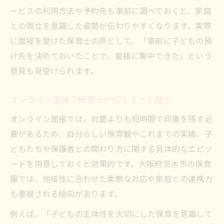
準備
ービスの利用方法や予約先も事前に調べておくと、家庭
オンライン面接に強い保育士の話し方の秘
との両立を意識した姿勢が伝わりやすくなります。実際
訣
に面接を受けた保育士の声として、「事前に子どもの預
け先を決めておいたことで、面接に集中できた」という
保育士応募時に押さえるべき面接マナー
意見も見受けられます。
オンライン面接で保育士らしさを伝える工
夫
オンライン面接で保育士が伝えるべき魅力
面接当日に保育士が気をつけたいポイント
オンライン面接では、対面よりも短時間で印象を残す必
保育士の魅力を伝える面接アプローチ法
要があるため、自分らしい保育観やこれまでの実績、子
保育士としての志望動機を効果的に伝える
どもたちや保護者との関わり方に関する具体的なエピソ
方法
ードを用意しておくと効果的です。大阪府茨木市の保育
面接官に響く保育士の実践経験の伝え方
園では、地域性に合わせた柔軟な対応や家庭との連携力
保育士面接で強みをアピールするコツ
も重視される傾向があります。
質問に対する保育士らしい受け答え例を紹
例えば、「子どもの主体性を大切にした保育を意識して
介