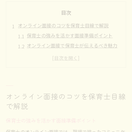
目次
オンライン面接のコツを保育士目線で解説
保育士の強みを活かす面接準備ポイント
オンライン面接で保育士が伝えるべき魅力
保育士として印象に残る自己紹介の工夫
面接時に保育士が意識したい表情と話し方
保育士面接でよく聞かれる質問への対応策
一時保育を活用した茨木市での面接準備法
オンライン面接のコツを保育士目線
保育士の面接時に一時保育を上手に活用す
で解説
る方法
面接日程に合わせた一時保育の選び方のポ
保育士の強みを活かす面接準備ポイント
イント
保育士のオンライン面接では、現場で培ったコミュニケ