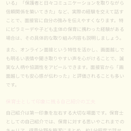
いる」「保護者と日々コミュニケーションを取りながら
保育士の人柄が伝わる面接エピソードの選
信頼関係を築いてきた」など、実際の経験を交えて話す
び方
ことで、面接官に自分の強みを伝えやすくなります。特
一時保育利用の悩みを解消する具体策
にピラミーデや子ども主体の保育に携わった経験がある
保育士が一時保育を選ぶ際の不安解消ポイ
場合は、その具体的な取り組み内容も説明しましょう。
ント
また、オンライン面接という特性を活かし、画面越しで
一時保育の利用条件と保育士の活用事例紹
も明るい表情や聞き取りやすい声を心がけることで、誠
介
実な人柄や協調性をアピールできます。面接官から「画
保育士目線で選ぶ一時保育サービスのメリ
面越しでも安心感が伝わった」と評価されることも多い
ット
です。
予約が取れない時の一時保育対策と工夫
保育士として印象に残る自己紹介の工夫
一時保育の利用に必要な準備と手順を解説
自己紹介は第一印象を左右する大切な場面です。保育士
としての自己紹介では、保育に対する思いやこれまでの
キャリア、得意分野を簡潔にまとめ、約1分程度で話せ