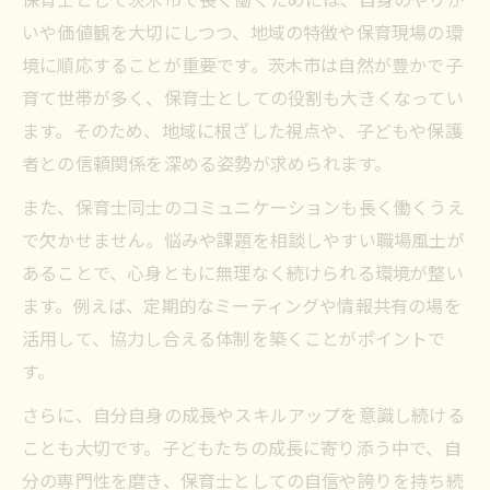
保育士に必要な自己表現と伝える力の磨き
いや価値観を大切にしつつ、地域の特徴や保育現場の環
方
境に順応することが重要です。茨木市は自然が豊かで子
保育士が子どもと築く信頼関係の実践法
育て世帯が多く、保育士としての役割も大きくなってい
保育士として影響力を伸ばす学びの姿勢
ます。そのため、地域に根ざした視点や、子どもや保護
働きやすさに注目した保育士の選び方ガイド
者との信頼関係を深める姿勢が求められます。
保育士が重視したい職場の働きやすさとは
また、保育士同士のコミュニケーションも長く働くうえ
保育士が選ぶべきサポート体制のポイント
で欠かせません。悩みや課題を相談しやすい職場風土が
保育士同士の協力で働きやすさを実現する
あることで、心身ともに無理なく続けられる環境が整い
方法
ます。例えば、定期的なミーティングや情報共有の場を
保育士目線で見る職場環境の見極め方
活用して、協力し合える体制を築くことがポイントで
保育士の離職を防ぐための選び方の工夫
す。
仕事と生活を両立する保育士の工夫
さらに、自分自身の成長やスキルアップを意識し続ける
保育士が実践する仕事と生活のバランス術
ことも大切です。子どもたちの成長に寄り添う中で、自
保育士がストレスを軽減するための習慣
分の専門性を磨き、保育士としての自信や誇りを持ち続