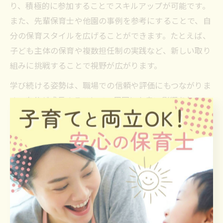
り、積極的に参加することでスキルアップが可能です。
また、先輩保育士や他園の事例を参考にすることで、自
分の保育スタイルを広げることができます。たとえば、
子ども主体の保育や複数担任制の実践など、新しい取り
組みに挑戦することで視野が広がります。
学び続ける姿勢は、職場での信頼や評価にもつながりま
す。自分が成長することで、周囲にも良い影響を与え、
保育現場全体の質の向上に寄与することができます。
働きやすさに注目した保育士の選び
方ガイド
保育士が重視したい職場の働きやすさとは