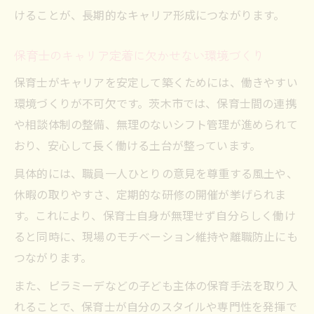
けることが、長期的なキャリア形成につながります。
保育士がプライベートも充実させる工夫
保育士の生活リズムを整えるための方法
保育士のキャリア定着に欠かせない環境づくり
保育士が続けやすいライフスタイルづくり
保育士がキャリアを安定して築くためには、働きやすい
現場で活かせる保育士の人間力を深掘り
環境づくりが不可欠です。茨木市では、保育士間の連携
保育士に求められる人間力とは何かを解説
や相談体制の整備、無理のないシフト管理が進められて
保育士が子どもと信頼を築くための姿勢
おり、安心して長く働ける土台が整っています。
保育士が現場で活かす共感力と柔軟性
具体的には、職員一人ひとりの意見を尊重する風土や、
保育士の自己成長を促す人間力の磨き方
休暇の取りやすさ、定期的な研修の開催が挙げられま
保育士が大切にしたい感情コントロール力
す。これにより、保育士自身が無理せず自分らしく働け
信頼を築く保育士の姿勢が未来を変える
ると同時に、現場のモチベーション維持や離職防止にも
保育士が信頼を得るための考え方と行動
つながります。
保育士の姿勢が子どもや保護者に与える影
また、ピラミーデなどの子ども主体の保育手法を取り入
響
れることで、保育士が自分のスタイルや専門性を発揮で