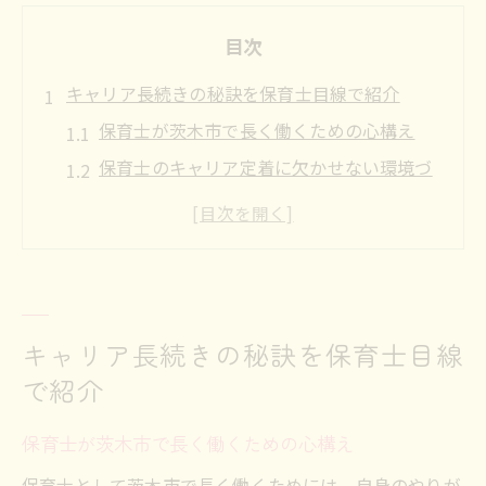
目次
キャリア長続きの秘訣を保育士目線で紹介
保育士が茨木市で長く働くための心構え
保育士のキャリア定着に欠かせない環境づ
くり
保育士が感じる茨木市の人気とその理由
保育士が転職後も続けるためのポイント
保育士としてやりがいを保ち続ける方法
影響力を高める保育士の実践スキルとは
キャリア長続きの秘訣を保育士目線
で紹介
保育士が現場で影響力を発揮する秘訣
保育士の信頼を高めるコミュニケーション
保育士が茨木市で長く働くための心構え
術
保育士として茨木市で長く働くためには、自身のやりが