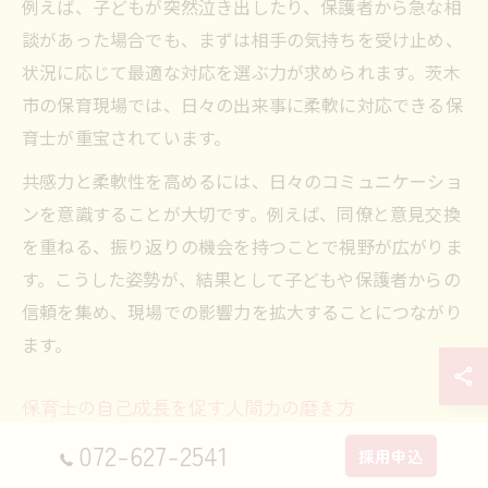
例えば、子どもが突然泣き出したり、保護者から急な相
談があった場合でも、まずは相手の気持ちを受け止め、
状況に応じて最適な対応を選ぶ力が求められます。茨木
市の保育現場では、日々の出来事に柔軟に対応できる保
育士が重宝されています。
共感力と柔軟性を高めるには、日々のコミュニケーショ
ンを意識することが大切です。例えば、同僚と意見交換
を重ねる、振り返りの機会を持つことで視野が広がりま
す。こうした姿勢が、結果として子どもや保護者からの
信頼を集め、現場での影響力を拡大することにつながり
ます。
保育士の自己成長を促す人間力の磨き方
072-627-2541
長く働き続けるためには、保育士自身が「自己成長」を
採用申込
意識することが重要です。人間力を磨くことで、現場で