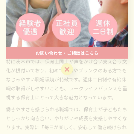
保育士が長く安心して働くには、職場の「働きやすさ」
が非常に重要です。大阪府茨木市は自然や住みやすさで
注目されており、子育て世帯が多く集まるため、保育士
のニーズも高まっています。働きやすい職場とは、単に
給与や休日だけでなく、人間関係や成長機会、そしてサ
ポート体制が整っていることが大切です。
お問い合わせ・ご相談はこちら
特に茨木市では、保育士同士が声をかけ合い支え合う文
お問い合わせ・ご相談はこちら
化が根付いており、初めての方やブランクのある方でも
なじみやすい職場環境が特徴です。週休二日制や有給休
暇の取得がしやすいことも、ワークライフバランスを重
視する保育士にとって大きな魅力となっています。
働きやすさを感じられる職場では、保育士が子どもたち
としっかり向き合い、やりがいや成長を実感しやすくな
ります。実際に「毎日が楽しく、安心して働き続けられ