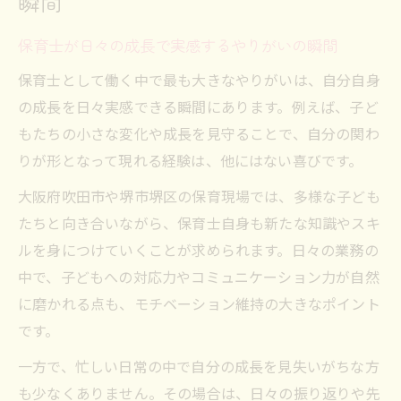
瞬間
チーム連携で保育士のモチベーション維持
保育士が日々の成長で実感するやりがいの瞬間
保育士同士の支え合いが意欲向上の秘訣
保育士として働く中で最も大きなやりがいは、自分自身
保育士の目標設定が日々の原動力になる理
の成長を日々実感できる瞬間にあります。例えば、子ど
由
もたちの小さな変化や成長を見守ることで、自分の関わ
保育士が意欲を保つための習慣づくり実践
りが形となって現れる経験は、他にはない喜びです。
例
大阪府吹田市や堺市堺区の保育現場では、多様な子ども
ベテラン保育士へ成長するための道のり
たちと向き合いながら、保育士自身も新たな知識やスキ
保育士がベテランを目指す成長ステップと
ルを身につけていくことが求められます。日々の業務の
は
中で、子どもへの対応力やコミュニケーション力が自然
保育士キャリアアップに必要な経験の積み
に磨かれる点も、モチベーション維持の大きなポイント
方
です。
ベテラン保育士の役割と求められる資質
一方で、忙しい日常の中で自分の成長を見失いがちな方
保育士が長く働くためのスキルアップ術
も少なくありません。その場合は、日々の振り返りや先