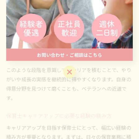
次に、保育現場でのリーダー的役割を少しずつ担うこと
が、ステップアップの鍵となります。例えば、後輩の育
成や行事の企画・運営などに積極的に関わることで、自
身の視野が広がり、保育士としての自信も高まります。
実際に大阪府吹田市や堺市堺区でも、こうした経験を重
お問い合わせ・ご相談はこちら
ねた保育士が職場の中心的存在となっています。
このような段階を意識してキャリアを積むことで、やり
お問い合わせ・ご相談はこちら
がいや成長の実感を継続的に得やすくなります。自身の
得意分野を見つけて磨くことも、ベテランへの近道で
す。
保育士キャリアアップに必要な経験の積み方
キャリアアップを目指す保育士にとって、幅広い経験の
積み方が重要となります。まずは、日々の保育業務に積