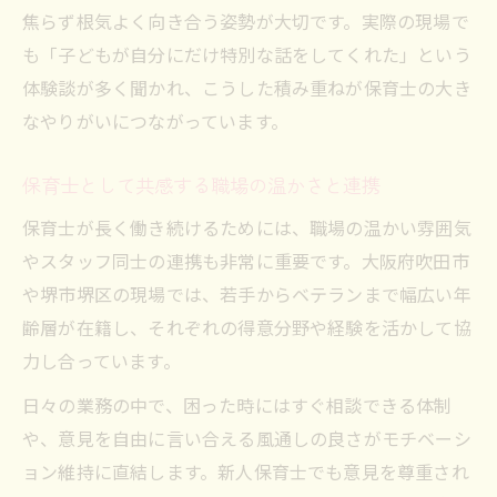
焦らず根気よく向き合う姿勢が大切です。実際の現場で
職場の雰囲気が保育士の意欲に与える影響
も「子どもが自分にだけ特別な話をしてくれた」という
保育士の定着率に直結する選び方のコツ
体験談が多く聞かれ、こうした積み重ねが保育士の大き
保育士の未来を切り開く実践的キャリア戦略
なやりがいにつながっています。
保育士が実践する未来志向のキャリア戦略
保育士に求められるこれからのスキルと視
保育士として共感する職場の温かさと連携
点
保育士が長く働き続けるためには、職場の温かい雰囲気
保育士のキャリアパスを広げる方法とは
やスタッフ同士の連携も非常に重要です。大阪府吹田市
保育士が長期的に成長するための行動計画
や堺市堺区の現場では、若手からベテランまで幅広い年
保育士の将来を見据えた自己成長の取り組
齢層が在籍し、それぞれの得意分野や経験を活かして協
み
力し合っています。
日々の業務の中で、困った時にはすぐ相談できる体制
や、意見を自由に言い合える風通しの良さがモチベーシ
ョン維持に直結します。新人保育士でも意見を尊重され