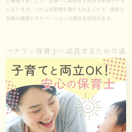
に確保することで、仕事への前向きな気持ちを保ちやす
くなります。これらの習慣を取り入れることで、保育士
自身の健康とモチベーションの両立を目指せます。
ベテラン保育士へ成長するための道
のり
保育士がベテランを目指す成長ステップとは
保育士としてベテランを目指すには、段階的な成長ステ
ップを意識することが大切です。まず、日々の保育業務
を着実にこなす基礎力の習得が第一歩となります。経験
を重ねることで、子ども一人ひとりの個性や成長に寄り
添う力が養われ、保護者や同僚との信頼関係も築きやす
くなります。