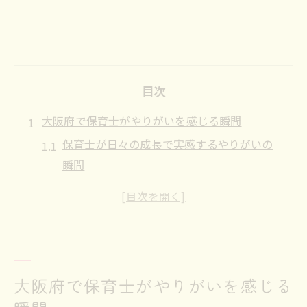
目次
大阪府で保育士がやりがいを感じる瞬間
保育士が日々の成長で実感するやりがいの
瞬間
子どもと信頼を築く保育士ならではの喜び
保育士として共感する職場の温かさと連携
保育士が誇りに思う感動エピソードの紹介
保育士のやりがいが芽生える職場環境とは
吹田市・堺区で保育士の意欲を保つ工夫
大阪府で保育士がやりがいを感じる
保育士が意欲を高めるための職場での工夫