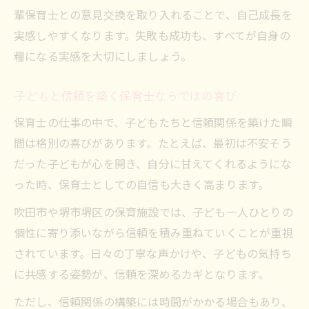
保育士経験年数と成長の実感ポイント解説
輩保育士との意見交換を取り入れることで、自己成長を
キャリア見直しで長く働く保育士の秘訣
実感しやすくなります。失敗も成功も、すべてが自身の
保育士が長く働くためのキャリア見直し術
糧になる実感を大切にしましょう。
保育士の将来設計を考えるポイントとは
子どもと信頼を築く保育士ならではの喜び
保育士が安定した働き方を選ぶコツを解説
保育士の仕事の中で、子どもたちと信頼関係を築けた瞬
保育士のキャリア相談で見える課題と解決
間は格別の喜びがあります。たとえば、最初は不安そう
法
だった子どもが心を開き、自分に甘えてくれるようにな
保育士が理想を叶える転職活動の進め方
った時、保育士としての自信も大きく高まります。
モチベーション低下を防ぐ職場選びの視点
吹田市や堺市堺区の保育施設では、子ども一人ひとりの
保育士が職場選びで重視すべきポイント解
個性に寄り添いながら信頼を積み重ねていくことが重視
説
されています。日々の丁寧な声かけや、子どもの気持ち
保育士の働きやすさを左右する環境の特徴
に共感する姿勢が、信頼を深めるカギとなります。
保育士がモチベーション維持できる職場条
ただし、信頼関係の構築には時間がかかる場合もあり、
件