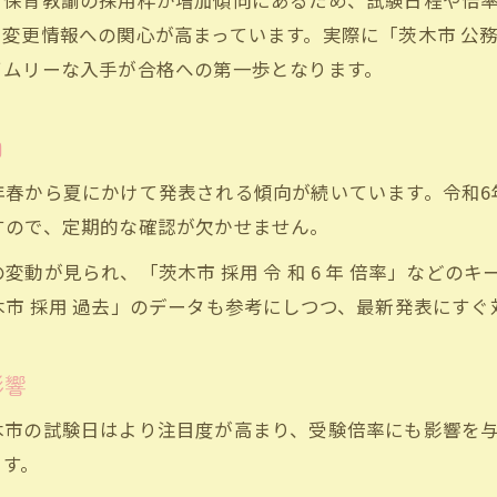
・保育教諭の採用枠が増加傾向にあるため、試験日程や倍
保育教諭試験対策に役立つ茨木市採用情報
更情報への関心が高まっています。実際に「茨木市 公務員 
茨木市の採用実施状況を保育教諭目線で解説
イムリーな入手が合格への第一歩となります。
保育教諭が知るべき茨木市求人パート情報
茨木市採用過去データの活用と対策ポイント
向
保育教諭志望者向け茨木市合格発表の見方
年春から夏にかけて発表される傾向が続いています。令和6
茨木市の公務員保育教諭を選ぶ魅力が明らかに
すので、定期的な確認が欠かせません。
茨木市で公務員保育教諭として働く魅力解説
動が見られ、「茨木市 採用 令 和 6 年 倍率」などの
保育教諭が実感する茨木市勤務の安心ポイント
市 採用 過去」のデータも参考にしつつ、最新発表にす
茨木市採用情報から見る保育教諭の安定性
保育教諭が語る茨木市公務員のやりがい
影響
茨木市の保育教諭職選択で得られる成長機会
木市の試験日はより注目度が高まり、受験倍率にも影響を
合格へ導く保育教諭試験の準備ポイント
ます。
合格を目指す保育教諭に必要な準備とは