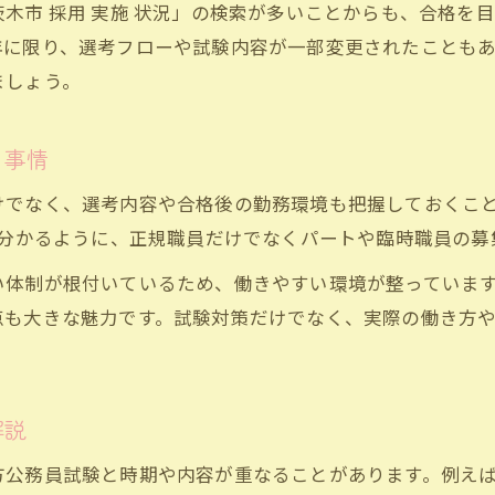
」や「茨木市 採用 実施 状況」の検索が多いことからも、合
保育教諭試験日の前に押さえたい準備方法
年に限り、選考フローや試験内容が一部変更されたことも
茨木市で保育教諭になるための勉強計画
ましょう。
保育教諭試験合格へ導く面接対策のポイント
保育教諭志望者必見の筆記試験対策法
き事情
経験を活かす茨木市保育教諭試験の成功法
でなく、選考内容や合格後の勤務環境も把握しておくことが
保育教諭経験を試験対策に活かす方法
も分かるように、正規職員だけでなくパートや臨時職員の募
茨木市保育教諭合格へ導く実践的勉強法
い体制が根付いているため、働きやすい環境が整っていま
保育教諭が実体験を活かす面接対策の工夫
お問い合わせ・ご相談はこちら
お問い合わせ・ご相談はこちら
点も大きな魅力です。試験対策だけでなく、実際の働き方
保育教諭試験で評価される経験のアピール術
茨木市保育教諭試験で成功する自己PR
解説
方公務員試験と時期や内容が重なることがあります。例え