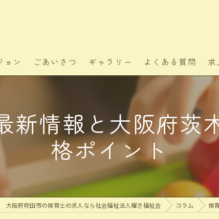
ジョン
ごあいさつ
ギャラリー
よくある質問
求
最新情報と大阪府茨
格ポイント
大阪府吹田市の保育士の求人なら社会福祉法人耀き福祉会
コラム
保