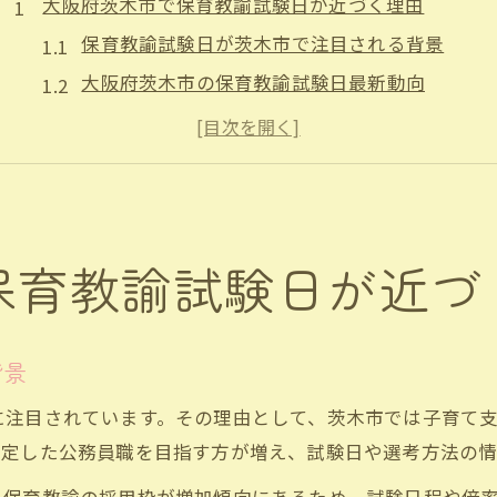
大阪府茨木市で保育教諭試験日が近づく理由
保育教諭試験日が茨木市で注目される背景
大阪府茨木市の保育教諭試験日最新動向
保育教諭志望者増加が試験日に与える影響
茨木市で保育教諭を目指す方が知るべき事情
公務員試験日と保育教諭試験の関係を解説
保育教諭合格を目指すなら知るべき茨木市の傾向
保育教諭試験日が近づ
保育教諭合格に向けた茨木市特有の傾向分析
茨木市公務員試験保育士の合格ポイント
茨木市の保育教諭試験倍率や傾向を徹底解説
背景
茨木市採用令和6年倍率から見る合格戦略
に注目されています。その理由として、茨木市では子育て
保育教諭試験の過去傾向を茨木市で活かす方法
安定した公務員職を目指す方が増え、試験日や選考方法の情
試験対策に役立つ茨木市の最新採用実施情報