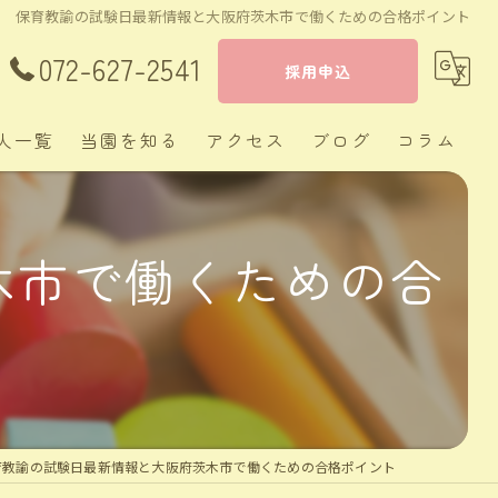
保育教諭の試験日最新情報と大阪府茨木市で働くための合格ポイント
072-627-2541
採用申込
人一覧
当園を知る
アクセス
ブログ
コラム
茨木市の保育士
木市で働くための合
正社員
経験者
新卒
週休二日制
育教諭の試験日最新情報と大阪府茨木市で働くための合格ポイント