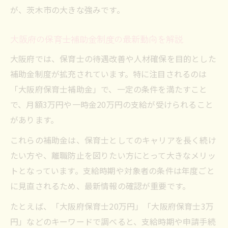
専門性を高める保育士向け最新サポート活用法
が、茨木市の大きな強みです。
保育士が専門性を伸ばす茨木市の支援策
大阪府の保育士補助金制度の最新動向を解説
キャリアアップに役立つ大阪府の給付金活
用
大阪府では、保育士の待遇改善や人材確保を目的とした
保育士スキル向上に繋がる補助金の使い方
補助金制度が拡充されています。特に注目されるのは
「大阪府保育士補助金」で、一定の条件を満たすこと
最新サポートで保育士の実践力を強化する
で、月額3万円や一時金20万円の支給が受けられること
方法
があります。
茨木市での保育士専門研修と支援制度の魅
力
これらの補助金は、保育士としてのキャリアを長く続け
大阪府内で保育士が選ぶ成長できる職場環境
たい方や、離職防止を図りたい方にとって大きなメリッ
トとなっています。支給時期や対象者の条件は年度ごと
保育士にとって働きやすい職場の条件とは
に見直されるため、最新情報の確認が重要です。
成長できる大阪府内の保育士勤務環境を紹
介
たとえば、「大阪府保育士20万円」「大阪府保育士3万
円」などのキーワードで調べると、支給時期や申請手続
保育士の定着率が高い職場選びのポイント