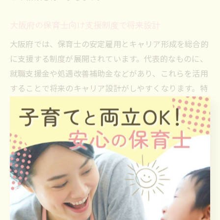
大阪府の保育士向け支援制度で将来設計
大阪府では、保育士の安定雇用とキャリア形成を総合的
に支援する制度が展開されています。代表的なものに、
就職支援金や処遇改善補助金などがあり、これらを活用
することで将来のキャリア設計がしやすくなります。特
に、収入面や待遇改善を重視する方には大きなメリット
があります。
また、保育士向け支援制度は、結婚や出産後の復職サポ
ートや、ライフステージに応じた働き方支援も充実して
います。例えば、短時間勤務や子育てと両立しやすい職
場環境づくりが進められており、長く安心して働ける基
盤が整っています。これから保育士を目指す方や、今後
のキャリアプランに不安がある方にも心強い内容です。