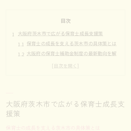
目次
大阪府茨木市で広がる保育士成長支援策
保育士の成長を支える茨木市の具体策とは
大阪府の保育士補助金制度の最新動向を解
説
保育士が活用できる大阪府の給付金のポイ
ント
茨木市で保育士が成長しやすい理由を考察
保育士支援策の違いと自分に合う選び方
大阪府茨木市で広がる保育士成長支
保育士のキャリア形成に役立つ茨木市の制度
援策
キャリア形成に繋がる茨木市の保育士補助
保育士の成長を支える茨木市の具体策とは
金