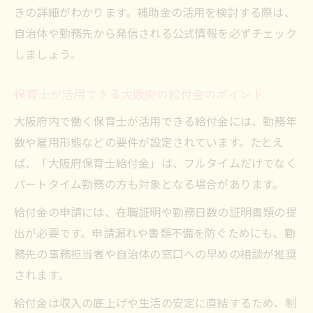
きの詳細がわかります。補助金の活用を検討する際は、
茨木市でも注目の保育士サポート体制とは
自治体や勤務先から発信される公式情報を必ずチェック
保育士が実感する職場環境改善の最新事例
しましょう。
補助金を活用して叶える保育士の夢と安定
保育士の夢を実現する補助金活用の秘訣
保育士が活用できる大阪府の給付金のポイント
安定した将来を目指す保育士支援策の選び
大阪府内で働く保育士が活用できる給付金には、勤務年
方
数や雇用形態などの要件が設定されています。たとえ
保育士が補助金で得られるメリットを解説
ば、「大阪府保育士給付金」は、フルタイムだけでなく
大阪府の給付金を活かしたキャリア設計法
パートタイム勤務の方も対象となる場合があります。
補助金を味方に保育士の長期安定勤務を実
給付金の申請には、在職証明や勤務日数の証明書類の提
現
出が必要です。申請漏れや書類不備を防ぐためにも、勤
務先の事務担当者や自治体の窓口への早めの相談が推奨
されます。
給付金は収入の底上げや生活の安定に直結するため、制