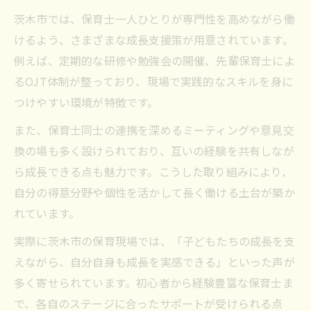
茨木市では、保育士一人ひとりが専門性を高めながら働
保育士のための大阪府給付金と活用方法
けるよう、さまざまな成長支援策が用意されています。
長期勤務を支える茨木市の支援策の特徴
例えば、定期的な研修や勉強会の開催、先輩保育士によ
保育士資格を活かすキャリア支援情報まと
るOJT体制が整っており、現場で実践的なスキルを身に
め
つけやすい環境が特徴です。
大阪府の保育士向け支援制度で将来設計
また、保育士同士の連携を深めるミーティングや意見交
安心して働ける茨木市の保育士補助金情報
換の場も多く設けられており、互いの経験を共有しなが
保育士向け補助金で安心の就業環境を実現
ら成長できる点も魅力です。こうした取り組みにより、
茨木市の保育士補助金受給条件と申請ポイ
自分の得意分野や個性を活かして長く働ける土台が築か
ント
れています。
大阪府保育士20万円給付金の活用術を解説
実際に茨木市の保育現場では、「子どもたちの成長を支
保育士が知るべき大阪府3万円支給の最新
えながら、自分自身も成長を実感できる」といった声が
情報
多く寄せられています。初心者から経験豊富な保育士ま
安定した働き方を叶える補助金活用法
で、各自のステージに合ったサポートが受けられる点