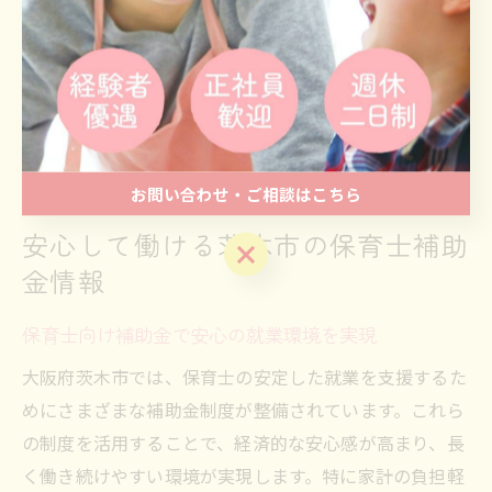
制度利用時は、支援内容や申請条件の詳細を事前に確認
し、自分の状況に合った選択を心がけましょう。将来設
計の一歩として、まずは情報収集と専門家への相談から
始めることをおすすめします。
お問い合わせ・ご相談はこちら
安心して働ける茨木市の保育士補助
お問い合わせ・ご相談はこちら
金情報
保育士向け補助金で安心の就業環境を実現
大阪府茨木市では、保育士の安定した就業を支援するた
めにさまざまな補助金制度が整備されています。これら
の制度を活用することで、経済的な安心感が高まり、長
く働き続けやすい環境が実現します。特に家計の負担軽