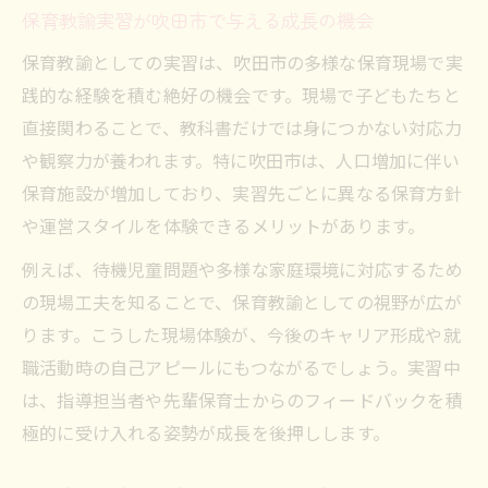
保育教諭実習が吹田市で与える成長の機会
直結
保育教諭としての実習は、吹田市の多様な保育現場で実
保育教諭のキャリア形成に役立つ研修活用
践的な経験を積む絶好の機会です。現場で子どもたちと
法
直接関わることで、教科書だけでは身につかない対応力
実習経験で身につく保育教諭の専門性と強
や観察力が養われます。特に吹田市は、人口増加に伴い
み
保育施設が増加しており、実習先ごとに異なる保育方針
保育教諭実習で得られる人脈と現場の学び
や運営スタイルを体験できるメリットがあります。
キャリアアップ研修と保育教諭実習の連動
例えば、待機児童問題や多様な家庭環境に対応するため
性
の現場工夫を知ることで、保育教諭としての視野が広が
保育教諭を目指す方へ吹田市最新事情解説
ります。こうした現場体験が、今後のキャリア形成や就
吹田市の最新入園事情と保育教諭実習の関
職活動時の自己アピールにもつながるでしょう。実習中
係
は、指導担当者や先輩保育士からのフィードバックを積
保育教諭に必要な吹田市の施設選びポイン
極的に受け入れる姿勢が成長を後押しします。
ト
保育教諭が把握すべき吹田市の保育状況