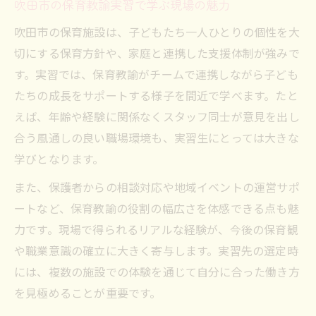
吹田市の保育教諭実習で学ぶ現場の魅力
吹田市で変化する保育教諭ニーズの傾向
吹田市の保育施設は、子どもたち一人ひとりの個性を大
保育教諭実習が活きる吹田市の現状分析
切にする保育方針や、家庭と連携した支援体制が強みで
待機児童対策から学ぶ保育実習の進め方
す。実習では、保育教諭がチームで連携しながら子ども
保育教諭実習で実践できる待機児童対策の
たちの成長をサポートする様子を間近で学べます。たと
知恵
えば、年齢や経験に関係なくスタッフ同士が意見を出し
合う風通しの良い職場環境も、実習生にとっては大きな
吹田市の待機児童事情を保育教諭実習で体
学びとなります。
感
保育教諭実習が待機児童解消に役立つ理由
また、保護者からの相談対応や地域イベントの運営サポ
ートなど、保育教諭の役割の幅広さを体感できる点も魅
待機児童対策を踏まえた保育教諭実習の工
力です。現場で得られるリアルな経験が、今後の保育観
夫
や職業意識の確立に大きく寄与します。実習先の選定時
保育教諭目線で学ぶ吹田市の待機児童対策
には、複数の施設での体験を通じて自分に合った働き方
保育教諭が実践する吹田市の情報収集術
を見極めることが重要です。
保育教諭が活用する吹田市公式情報収集法