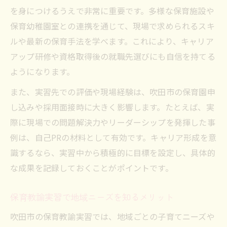
保育教諭実習後のキャリアアップ成功例
を身につけるうえで非常に重要です。多様な保育施設や
保育幼稚園室との連携を通じて、現場で求められるスキ
吹田市で保育教諭がキャリアを磨くポイン
ルや最新の保育手法を学べます。これにより、キャリア
ト
アップ研修や資格取得後の就職先選びにも自信を持てる
ようになります。
また、実習先での評価や現場経験は、吹田市の保育園申
し込みや採用面接時に大きく影響します。たとえば、実
際に現場での問題解決力やリーダーシップを発揮した事
例は、自己PRの材料として有効です。キャリア形成を意
識するなら、実習中から積極的に目標を設定し、具体的
な成果を記録しておくことがポイントです。
保育教諭実習で地域ニーズを知るメリット
吹田市の保育教諭実習では、地域ごとの子育てニーズや