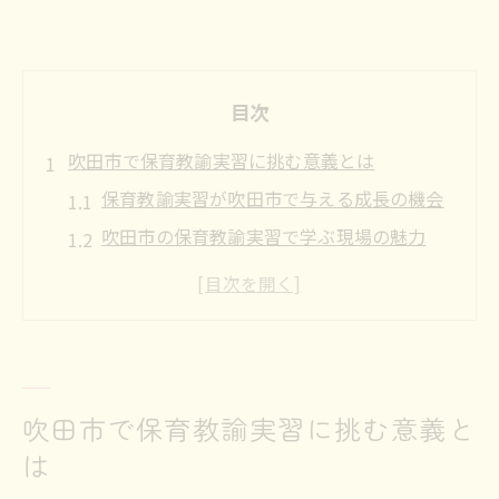
目次
吹田市で保育教諭実習に挑む意義とは
保育教諭実習が吹田市で与える成長の機会
吹田市の保育教諭実習で学ぶ現場の魅力
保育教諭として必要な姿勢を実習で身につ
ける
吹田市の保育教諭実習がキャリア形成に重
要な理由
保育教諭実習で地域ニーズを知るメリット
吹田市で保育教諭実習に挑む意義と
キャリア形成を支える吹田市の保育教諭実習
は
吹田市の保育教諭実習がキャリアアップに