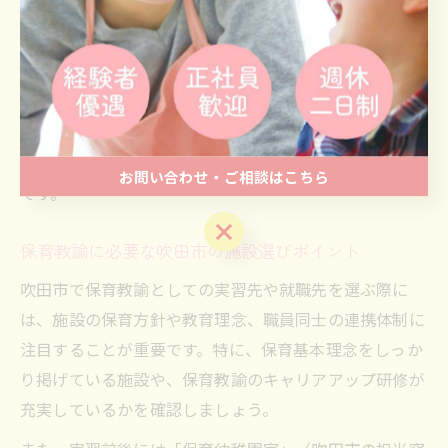
園説明会のサポートなど、入園業務の実務を体験するこ
とができます。
例えば、人気エリアの施設では入園希望者へのきめ細か
な対応や、複数施設の比較検討に関する情報提供が求め
られます。実習生として現場に立つことで、こうした現
状を理解し、将来のキャリア形成に役立てることが可能
お問い合わせ・ご相談はこちら
です。
お問い合わせ・ご相談はこちら
保育教諭に必要な吹田市の施設選びポイント
吹田市で保育教諭としての実習先や就職先を選ぶ際に
は、施設の保育方針や教育理念、職員同士の連携体制に
注目することが重要です。特に、保育基本理念をしっか
り掲げている施設や、保育教諭のキャリアアップ研修が
充実しているかを確認しましょう。