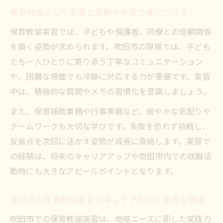
保育教諭実習中に役立つ問い合わせ活用術
保育教諭として必要な姿勢を実習で身につける
吹田市の保育幼稚園室情報を保育教諭が調
保育教諭実習では、子どもや保護者、同僚との信頼関係
査
を築く姿勢が求められます。吹田市の現場では、子ども
保育教諭が使うキャリアアップ研修情報の
たち一人ひとりに寄り添う丁寧なコミュニケーション
探し方
や、困難な場面でも冷静に対応する力が重要です。実習
実習前に知りたい保育教諭向け吹田市の最
中は、積極的な質問やメモの習慣化を意識しましょう。
新動向
また、保育補助業務や行事準備など、細やかな気配りや
吹田市で広がる保育教諭キャリアの可能性
チームワークも大切な学びです。失敗を恐れず挑戦し、
保育教諭実習が吹田市で開く多様なキャリ
反省点を次回に活かす姿勢が成長に直結します。実習で
ア
の経験は、将来のキャリアアップや吹田市内での就職活
吹田市の現場で広がる保育教諭の進路選択
動時にも大きなアピールポイントとなります。
肢
吹田市の保育教諭実習がキャリア形成に重要な理由
保育教諭が目指せる吹田市の成長フィール
ド
吹田市での保育教諭実習は、地域ニーズに即した実践力