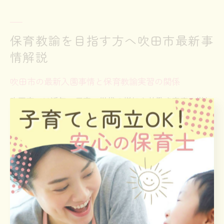
保育教諭を目指す方へ吹田市最新事
情解説
吹田市の最新入園事情と保育教諭実習の関係
吹田市では近年、子育て世代の増加や共働き家庭の増加
に伴い、保育園・認定こども園への入園希望者が増加傾
向にあります。入園倍率が高い地域や、待機児童が発生
しやすいエリアも見受けられ、保護者の施設選びがます
ます重要になっています。
このような背景の中で、保育教諭としての実習は、現場
の入園状況や保育ニーズを肌で感じる貴重な機会です。
実際に実習を通じて、保護者からの問い合わせ対応や入