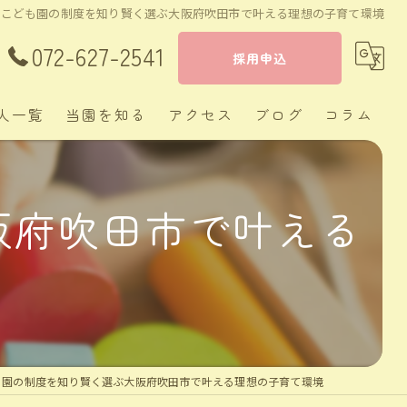
定こども園の制度を知り賢く選ぶ大阪府吹田市で叶える理想の子育て環境
072-627-2541
採用申込
人一覧
当園を知る
アクセス
ブログ
コラム
茨木市の保育士
阪府吹田市で叶える
正社員
経験者
新卒
週休二日制
も園の制度を知り賢く選ぶ大阪府吹田市で叶える理想の子育て環境