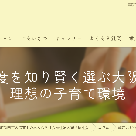
認
ジョン
ごあいさつ
ギャラリー
よくある質問
求
度を知り賢く選ぶ大
理想の子育て環境
府吹田市の保育士の求人なら社会福祉法人耀き福祉会
コラム
認定こど