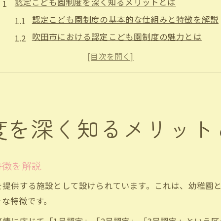
認定こども園制度を深く知るメリットとは
認定こども園制度の基本的な仕組みと特徴を解説
吹田市における認定こども園制度の魅力とは
認定こども園制度を利用するメリットを知る
子育て支援に強い認定こども園制度の活用法
認定こども園制度が子どもに与える良い影響
吹田市で理想の認定こども園を選ぶコツ
度を深く知るメリット
吹田市の認定こども園一覧から選ぶポイント
施設条件や保育内容で認定こども園を比較検討
認定こども園の空き状況を確認する方法とは
特徴を解説
保育園や幼稚園との違いを整理して選ぶ
を提供する施設として設けられています。これは、幼稚園
認定こども園選びで重視したい支援制度
きな特徴です。
応募手続きや空き状況をチェックする方法