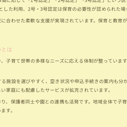
情に応じて「1号認定」「2号認定」「3号認定」という
認定こども園の申し込み手続きの流れ
とした利用、2号・3号認定は保育の必要性が認められた場
吹田市のこども園空き状況を調べるコツ
況に合わせた柔軟な支援が実現されています。保育と教育
オンライン申込や電子申請の注意点
認定こども園入園時の必要書類と準備
申し込み時に確認すべき認定区分の種類
力とは
子育て環境に役立つ認定制度のポイント
り、子育て世帯の多様なニーズに応える体制が整っていま
認定こども園が提供する子育て支援制度
支給認定証を活用した支援内容の確認
する施設を選びやすく、空き状況や申込手続きの案内も分
認定制度で得られる育児サポートとは
しい家庭にも配慮したサービスが拡充されています。
吹田市で利用できる認定こども園の制度
おり、保護者同士や園との連携も活発です。地域全体で子
認定こども園制度が家族にもたらす恩恵
います。
認定こども園に通う前に知りたい基礎知識
認定こども園入園に必要な条件とは何か