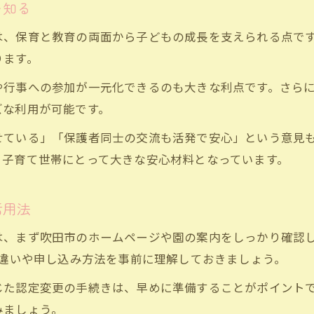
を知る
認定こども園の利用開始前に確認すべき点
は、保育と教育の両面から子どもの成長を支えられる点で
認定区分ごとの利用条件と注意事項
ります。
認定こども園での生活の流れを知る
子育て世帯が知っておくべき認定制度
や行事への参加が一元化できるのも大きな利点です。さら
ズな利用が可能です。
施設条件や認定区分の違いを徹底解説
認定こども園の施設条件を分かりやすく解説
せている」「保護者同士の交流も活発で安心」という意見
、子育て世帯にとって大きな安心材料となっています。
吹田市の認定区分の特徴と選び方のコツ
1号認定・2号認定・3号認定の違いを整理
お問い合わせ・ご相談はこちら
お問い合わせ・ご相談はこちら
活用法
認定こども園と保育園・幼稚園の違いとは
施設条件が子どもの成長に与える影響
は、まず吹田市のホームページや園の案内をしっかり確認
の違いや申し込み方法を事前に理解しておきましょう。
じた認定変更の手続きは、早めに準備することがポイント
みましょう。