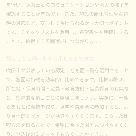
を行い、保育士とのコミュニケーションや園児の様子を
保護者が知っておきたい現場の現実
確認することが有効です。また、施設の衛生管理や災害
幼児教育重視派に響く園の魅力と利便性
時の対応など、安心して預けられるかも大切なポイント
認定こども園が提供する幼児教育の強み
です。チェックリストを活用し、希望条件を明確にする
教育重視の認定こども園選びのポイント
ことで、納得できる園選びにつながります。
認定こども園ならではの利便性を解説
幼児教育に力を入れる認定こども園の実例
認定こども園一覧を活用した比較方法
認定こども園の通園しやすさとサポート体
吹田市が公表している認定こども園一覧を活用すること
制
で、各園の特徴を効率的に比較できます。比較の際は、
幼児教育環境が充実した認定こども園
所在地・保育時間・定員・教育方針・延長保育の有無な
認定こども園一覧から理想の園を見つけよう
ど、具体的な項目ごとに整理しましょう。実際に、一覧
表をもとに候補を絞り、見学や説明会に参加すると、よ
認定こども園一覧を使った上手な比較法
り具体的なイメージが湧きやすくなります。こうした比
自分に合う認定こども園の探し方ガイド
較方法を取ることで、希望に合った園を見つけやすくな
認定こども園一覧で見る特徴別おすすめ園
り、申込後のミスマッチも防ぐことができます。