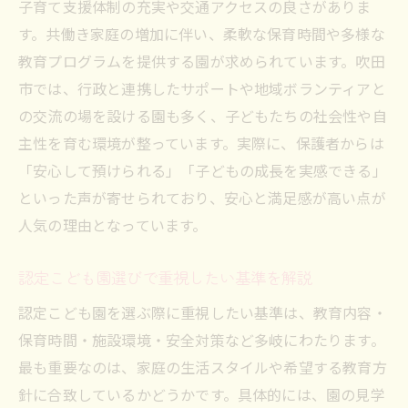
子育て支援体制の充実や交通アクセスの良さがありま
認定こども園の申し込み手順を解説
す。共働き家庭の増加に伴い、柔軟な保育時間や多様な
認定こども園申し込み時の注意点まとめ
教育プログラムを提供する園が求められています。吹田
吹田市こども園申し込みの流れと必要書類
市では、行政と連携したサポートや地域ボランティアと
の交流の場を設ける園も多く、子どもたちの社会性や自
認定こども園手続きのスムーズな進め方
主性を育む環境が整っています。実際に、保護者からは
申し込み時に知っておきたいポイント集
「安心して預けられる」「子どもの成長を実感できる」
認定こども園利用開始までの具体的流れ
といった声が寄せられており、安心と満足感が高い点が
待機児童対策と認定こども園の現状を探る
人気の理由となっています。
認定こども園の待機児童対策最新情報
待機児童解消へ向けた認定こども園の役割
認定こども園選びで重視したい基準を解説
吹田市での認定こども園待機状況をチェッ
認定こども園を選ぶ際に重視したい基準は、教育内容・
ク
保育時間・施設環境・安全対策など多岐にわたります。
認定こども園の入園難易度と対策について
最も重要なのは、家庭の生活スタイルや希望する教育方
認定こども園の現状と課題を徹底解説
針に合致しているかどうかです。具体的には、園の見学