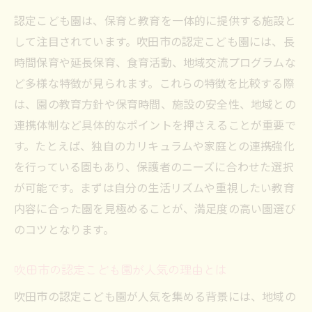
教育方針が生む認定こども園の個性を探る
認定こども園は、保育と教育を一体的に提供する施設と
認定こども園で人気の教育プログラム紹介
して注目されています。吹田市の認定こども園には、長
幼児教育に特化した認定こども園の選び方
時間保育や延長保育、食育活動、地域交流プログラムな
認定こども園の保育理念と特色の違いを解
ど多様な特徴が見られます。これらの特徴を比較する際
説
は、園の教育方針や保育時間、施設の安全性、地域との
子どもに合う認定こども園見極めポイント
連携体制など具体的なポイントを押さえることが重要で
吹田市の認定こども園空き状況を最新解説
す。たとえば、独自のカリキュラムや家庭との連携強化
認定こども園の空き状況を調べるポイント
を行っている園もあり、保護者のニーズに合わせた選択
が可能です。まずは自分の生活リズムや重視したい教育
最新の認定こども園空き情報をチェック
内容に合った園を見極めることが、満足度の高い園選び
吹田市こども園の空き枠が変動する理由
のコツとなります。
認定こども園の空き状況の見方と活用法
空き枠が少ない認定こども園の特徴とは
吹田市の認定こども園が人気の理由とは
認定こども園空き状況を知るためのコツ
吹田市の認定こども園が人気を集める背景には、地域の
申し込み方法や手続きの流れを詳しく知る