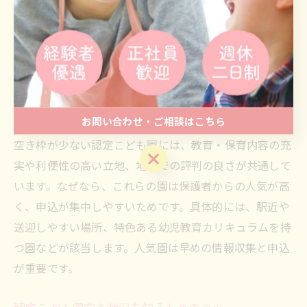
る学年の状況を正確に把握する必要があるからです。例
えば、3歳児クラスは空きがあっても0歳児は満員の場合
があります。希望年齢の枠に注目し、複数園を比較する
ことで、入園できる可能性を広げられます。
空き枠が少ない認定こども園の特徴とは
お問い合わせ・ご相談はこちら
空き枠が少ない認定こども園には、教育・保育内容の充
お問い合わせ・ご相談はこちら
実や利便性の高い立地、地域での評判の良さが共通して
います。なぜなら、これらの園は保護者からの人気が高
く、申込が集中しやすいためです。具体的には、駅近や
送迎しやすい場所、特色ある幼児教育カリキュラムを持
つ園などが該当します。人気園は早めの情報収集と申込
が重要です。