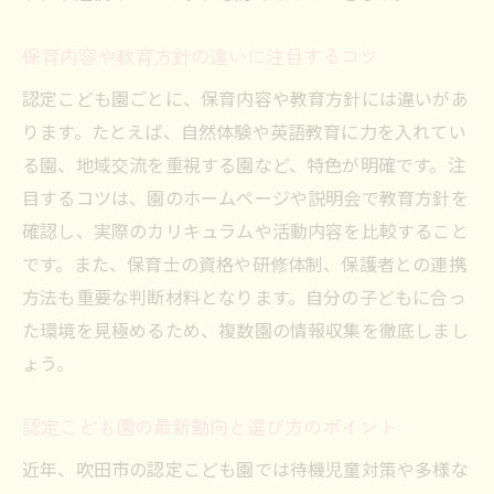
認定こども園一覧の活用ポイントと注意点
認定こども園選びに役立つ比較チェック項
保育内容や教育方針の違いに注目するコツ
目
認定こども園ごとに、保育内容や教育方針には違いがあ
最新認定こども園一覧から選ぶ園探しのコ
ります。たとえば、自然体験や英語教育に力を入れてい
ツ
る園、地域交流を重視する園など、特色が明確です。注
子育て支援と認定こども園の活用ポイント
目するコツは、園のホームページや説明会で教育方針を
子育て支援と認定こども園の連携メリット
確認し、実際のカリキュラムや活動内容を比較すること
認定こども園を活用した子育てサポート術
です。また、保育士の資格や研修体制、保護者との連携
方法も重要な判断材料となります。自分の子どもに合っ
地域の子育て支援と認定こども園の特徴
た環境を見極めるため、複数園の情報収集を徹底しまし
認定こども園利用で広がる子育ての可能性
ょう。
認定こども園の子育て支援活用のコツを紹
介
認定こども園の最新動向と選び方のポイント
認定こども園と子育て支援情報の活かし方
近年、吹田市の認定こども園では待機児童対策や多様な