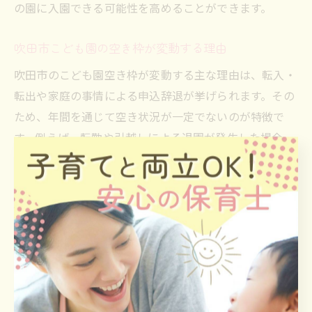
の園に入園できる可能性を高めることができます。
吹田市こども園の空き枠が変動する理由
吹田市のこども園空き枠が変動する主な理由は、転入・
転出や家庭の事情による申込辞退が挙げられます。その
ため、年間を通じて空き状況が一定でないのが特徴で
す。例えば、転勤や引越しによる退園が発生した場合、
急に空きが生まれるケースもあります。これらの事情を
理解し、随時情報を確認することで、希望する園に入る
チャンスを逃さずに済みます。
認定こども園の空き状況の見方と活用法
認定こども園の空き状況を見る際は、年齢ごとの枠数や
申込状況を細かくチェックすることがポイントです。な
ぜなら、同じ園でも年齢別で空きが異なるため、希望す