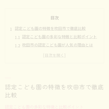
目次
認定こども園の特徴を吹田市で徹底比較
認定こども園の多彩な特徴と比較ポイント
吹田市の認定こども園が人気の理由とは
認定こども園選びで重視したい基準を解説
認定こども園一覧を活用した比較方法
保育内容や教育方針の違いに注目するコツ
認定こども園の最新動向と選び方のポイン
ト
認定こども園の特徴を吹田市で徹底
比較
保育内容や教育方針から見る認定こども園選び
保育内容で選ぶ認定こども園の魅力とは
認定こども園の多彩な特徴と比較ポイント