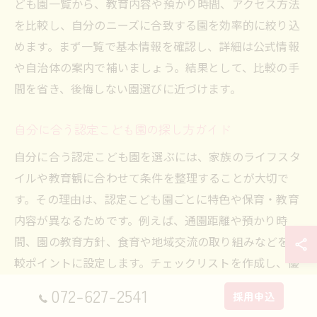
ども園一覧から、教育内容や預かり時間、アクセス方法
を比較し、自分のニーズに合致する園を効率的に絞り込
めます。まず一覧で基本情報を確認し、詳細は公式情報
や自治体の案内で補いましょう。結果として、比較の手
間を省き、後悔しない園選びに近づけます。
自分に合う認定こども園の探し方ガイド
自分に合う認定こども園を選ぶには、家族のライフスタ
イルや教育観に合わせて条件を整理することが大切で
す。その理由は、認定こども園ごとに特色や保育・教育
内容が異なるためです。例えば、通園距離や預かり時
間、園の教育方針、食育や地域交流の取り組みなどを比
較ポイントに設定します。チェックリストを作成し、優
先順位を明確にして園を検討することで、納得できる選
072-627-2541
採用申込
択につながります。