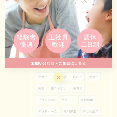
2026/08/05
保育士と事務の仕事を大阪府吹田市で両立できる働き方ガイド
タグ
Tags
お問い合わせ・ご相談はこちら
お問い合わせ・ご相談はこちら
茨木市
保育教諭
吹田市
保育士
転職
働きやすい
子育て
ブランクOK
サポート
有給休暇
アットホーム
福利厚生
子ども主体