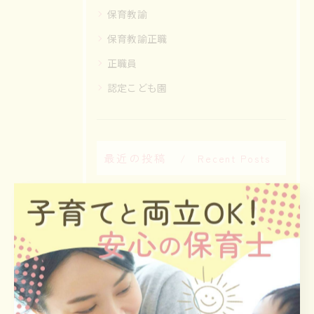
保育教諭
保育教諭正職
正職員
認定こども園
最近の投稿
Recent Posts
2026/08/09
保育士の面接練習で準備すべき質問例と答え方のポイント徹底ガイド
2026/08/07
保育士とAIが変える大阪府茨木市での働き方と年収アップへの道